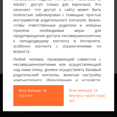
Adults", доступ только для взрослых). Это
означает, что доступ к сайту может быть
полностью заблокирован с помощью простых
инструментов родительского контроля. Важно,
чтобы ответственные родители и опекуны
приняли необходимые меры для
предотвращения доступа несовершеннолетних
к неподходящему контенту в Интернете,
особенно контенту с ограничениями по
возрасту.
Любой человек, проживающий совместно с
несовершеннолетними или осуществляющий
над ними опеку, должен осуществлять базовый
родительский контроль, включая настройку
Мы используем файлы cookie, чтобы обеспечить
компьютерного оборудования и устройств,
наилучшее качество работы на нашем сайте.
установку программного обеспечения или
Подробнее узнать о том, какие файлы cookie мы
Мне больше 18,
Мне меньше 18,
подключение услуг фильтрации от провайдера,
используем, или отключить их можно в разделе
пустите
вернусь через пару
чтобы заблокировать доступ
Настройки
.
лет
несовершеннолетних к неподходящему
контенту.
Все права защищены © 2013-2026
Принять
Свинг знакомства не только в Украине
Вход на Porapoparam разрешен только лицам