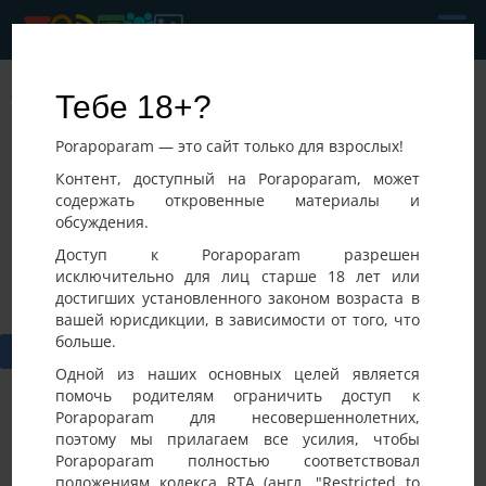
Andrii
Тебе 18+?
Последнее посещение:
Porapoparam — это сайт только для взрослых!
05-08-2026 17:45
Украина, Мелитополь
Контент, доступный на Porapoparam, может
содержать откровенные материалы и
обсуждения.
Доступ к Porapoparam разрешен
исключительно для лиц старше 18 лет или
достигших установленного законом возраста в
вашей юрисдикции, в зависимости от того, что
больше.
Одной из наших основных целей является
помочь родителям ограничить доступ к
Porapoparam для несовершеннолетних,
поэтому мы прилагаем все усилия, чтобы
Porapoparam полностью соответствовал
положениям кодекса RTA (англ. "Restricted to
Фото
Активность