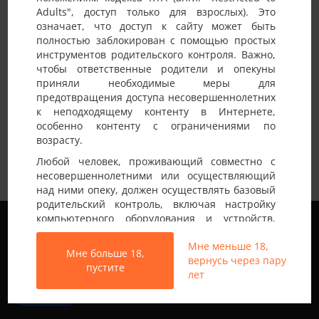
Adults", доступ только для взрослых). Это
Детали анкеты
означает, что доступ к сайту может быть
полностью заблокирован с помощью простых
Имя на сайте
Andrii
инструментов родительского контроля. Важно,
чтобы ответственные родители и опекуны
Возраст
25-30 лет
приняли необходимые меры для
предотвращения доступа несовершеннолетних
Страна
Украина
к неподходящему контенту в Интернете,
Город
Харьков
особенно контенту с ограничениями по
возрасту.
Немного о себе:
Шукаю пару для формату чжч, або sw
Любой человек, проживающий совместно с
несовершеннолетними или осуществляющий
над ними опеку, должен осуществлять базовый
родительский контроль, включая настройку
Мы используем файлы cookie, чтобы обеспечить
компьютерного оборудования и устройств,
наилучшее качество работы на нашем сайте.
установку программного обеспечения или
Подробнее узнать о том, какие файлы cookie мы
Мне меньше 18,
подключение услуг фильтрации от провайдера,
Мне больше 18,
используем, или отключить их можно в разделе
вернусь через пару
чтобы заблокировать доступ
пустите
Настройки
.
лет
несовершеннолетних к неподходящему
контенту.
Все права защищены © 2013-2026
Принять
Свинг знакомства не только в Украине
Вход на Porapoparam разрешен только лицам