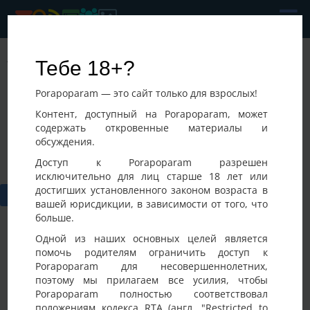
Andrii
Тебе 18+?
Последнее посещение:
Porapoparam — это сайт только для взрослых!
08-08-2026 11:57
Украина, Черкассы
Контент, доступный на Porapoparam, может
содержать откровенные материалы и
обсуждения.
Доступ к Porapoparam разрешен
исключительно для лиц старше 18 лет или
достигших установленного законом возраста в
вашей юрисдикции, в зависимости от того, что
больше.
Одной из наших основных целей является
помочь родителям ограничить доступ к
Porapoparam для несовершеннолетних,
Фото
Активность
поэтому мы прилагаем все усилия, чтобы
Porapoparam полностью соответствовал
положениям кодекса RTA (англ. "Restricted to