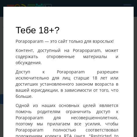
Andru
Тебе 18+?
Последнее посещение:
Porapoparam — это сайт только для взрослых!
27-06-2026 04:19
Греция,
Контент, доступный на Porapoparam, может
содержать откровенные материалы и
обсуждения.
Доступ к Porapoparam разрешен
исключительно для лиц старше 18 лет или
достигших установленного законом возраста в
вашей юрисдикции, в зависимости от того, что
больше.
Одной из наших основных целей является
помочь родителям ограничить доступ к
Porapoparam для несовершеннолетних,
Вам необходимо
авторизоваться
или
cоздать учетную
поэтому мы прилагаем все усилия, чтобы
запись
для публикации на Доске участника.
Porapoparam полностью соответствовал
положениям кодекса RTA (англ. "Restricted to