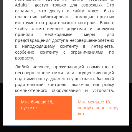
Adults", доступ только для взрослых). Это
означает, что доступ к сайту может быть
Извините, но на данный момент нам нечего вам
полностью заблокирован с помощью простых
показать. Попробуйте использовать другой фильтр или
инструментов родительского контроля. Важно,
зайти попозже.
чтобы ответственные родители и опекуны
приняли необходимые меры для
предотвращения доступа несовершеннолетних
к неподходящему контенту в Интернете,
особенно контенту с ограничениями по
возрасту.
Любой человек, проживающий совместно с
несовершеннолетними или осуществляющий
над ними опеку, должен осуществлять базовый
родительский контроль, включая настройку
Мы используем файлы cookie, чтобы обеспечить
компьютерного оборудования и устройств,
наилучшее качество работы на нашем сайте.
установку программного обеспечения или
Подробнее узнать о том, какие файлы cookie мы
Мне больше 18,
Мне меньше 18,
подключение услуг фильтрации от провайдера,
используем, или отключить их можно в разделе
пустите
вернусь через пару
чтобы заблокировать доступ
Настройки
.
лет
несовершеннолетних к неподходящему
контенту.
Все права защищены © 2013-2026
Принять
Свинг знакомства не только в Украине
Вход на Porapoparam разрешен только лицам