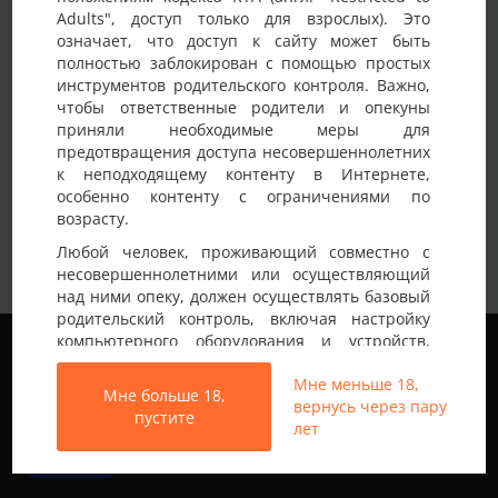
Adults", доступ только для взрослых). Это
Детали анкеты
означает, что доступ к сайту может быть
полностью заблокирован с помощью простых
Имя на сайте
Andru
инструментов родительского контроля. Важно,
чтобы ответственные родители и опекуны
Возраст
40-45 лет
приняли необходимые меры для
предотвращения доступа несовершеннолетних
Страна
Украина
к неподходящему контенту в Интернете,
Город
Львов
особенно контенту с ограничениями по
возрасту.
Немного о себе:
Веселий.
Любой человек, проживающий совместно с
несовершеннолетними или осуществляющий
над ними опеку, должен осуществлять базовый
родительский контроль, включая настройку
Мы используем файлы cookie, чтобы обеспечить
компьютерного оборудования и устройств,
наилучшее качество работы на нашем сайте.
установку программного обеспечения или
Подробнее узнать о том, какие файлы cookie мы
Мне меньше 18,
подключение услуг фильтрации от провайдера,
Мне больше 18,
используем, или отключить их можно в разделе
вернусь через пару
чтобы заблокировать доступ
пустите
Настройки
.
лет
несовершеннолетних к неподходящему
контенту.
Все права защищены © 2013-2026
Принять
Свинг знакомства не только в Украине
Вход на Porapoparam разрешен только лицам