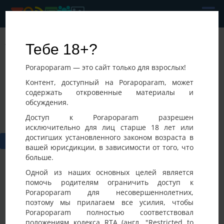
Andru
Тебе 18+?
Последнее посещение:
Porapoparam — это сайт только для взрослых!
27-06-2026 04:19
Греция,
Контент, доступный на Porapoparam, может
содержать откровенные материалы и
обсуждения.
Доступ к Porapoparam разрешен
исключительно для лиц старше 18 лет или
достигших установленного законом возраста в
вашей юрисдикции, в зависимости от того, что
больше.
Одной из наших основных целей является
помочь родителям ограничить доступ к
Porapoparam для несовершеннолетних,
Фото
Активность
поэтому мы прилагаем все усилия, чтобы
Porapoparam полностью соответствовал
положениям кодекса RTA (англ. "Restricted to