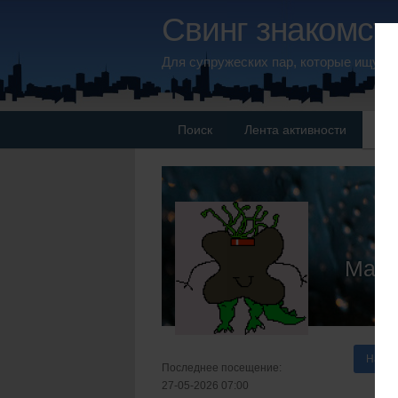
Свинг знакомств
Для супружеских пар, которые ищут 
Поиск
Лента активности
Па
МаР
Напис
Последнее посещение:
27-05-2026 07:00