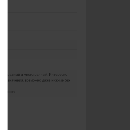
т был разный и многогранный. Интересно
имеет значения. возможно даже нижние (но
ройняшка.