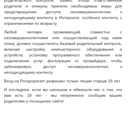
родительского контроля. Важно, чтобы ответственные
родители и опекуны приняли необходимые меры для
тр
предотвращения доступа несовершеннолетних к
неподходящему контенту в Интернете, особенно контенту с
ограничениями по возрасту.
и анкеты
Любой человек, проживающий совместно с
сайте
МаРо
несовершеннолетними или осуществляющий над ними
опеку, должен осуществлять базовый родительский контроль,
т
40-45 лет
включая настройку компьютерного оборудования и
Украина
устройств, установку программного обеспечения или
подключение услуг фильтрации от провайдера, чтобы
Днепр
заблокировать доступ несовершеннолетних к
неподходящему контенту.
Мы пара Ж 42 БИ и 48 года. В теме уже давно. Опы
найти девушку БИ ( можно без опыта;) Возраст не 
Вход на Porapoparam разрешен только лицам старше 18 лет.
 о себе:
не обязательно).
И последнее, если вы школьник и обманули нас о том, что
У нас девушка «среднего телосложения », т.е. не ст
вам есть 18 лет - мы непременно сообщим вашим
родителям о посещении сайта!