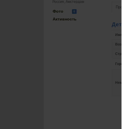
Россия, Амстердам
Просмо
Фото
0
Активность
Детал
Имя на 
Возрас
Страна
Город
Немного