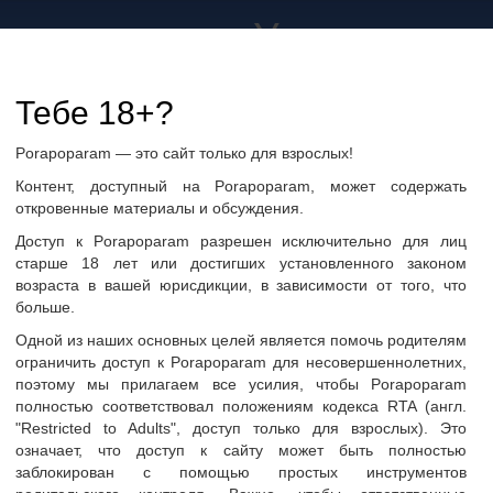
а не только в Украине
дружбу и общение
Тебе 18+?
Porapoparam — это сайт только для взрослых!
ры
Группы по интересам
Фото пользователей
Контент, доступный на Porapoparam, может содержать
откровенные материалы и обсуждения.
Доступ к Porapoparam разрешен исключительно для лиц
старше 18 лет или достигших установленного законом
возраста в вашей юрисдикции, в зависимости от того, что
больше.
о
Одной из наших основных целей является помочь родителям
ограничить доступ к Porapoparam для несовершеннолетних,
поэтому мы прилагаем все усилия, чтобы Porapoparam
полностью соответствовал положениям кодекса RTA (англ.
"Restricted to Adults", доступ только для взрослых). Это
ать сообщение
означает, что доступ к сайту может быть полностью
заблокирован с помощью простых инструментов