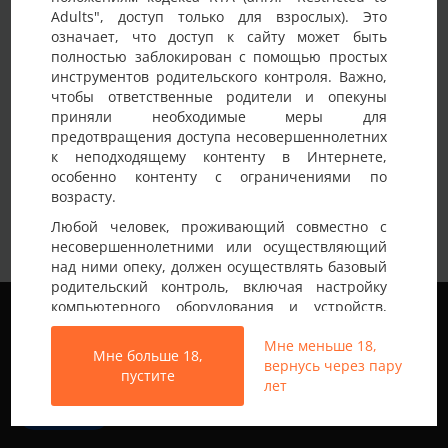
Adults", доступ только для взрослых). Это
Детали анкеты
означает, что доступ к сайту может быть
полностью заблокирован с помощью простых
Имя на сайте
Parasemya
инструментов родительского контроля. Важно,
чтобы ответственные родители и опекуны
Возраст
35-40 лет
приняли необходимые меры для
предотвращения доступа несовершеннолетних
Страна
Украина
к неподходящему контенту в Интернете,
Город
Полтава
особенно контенту с ограничениями по
возрасту.
Семейная пара спортиков, ищем девушку
Любой человек, проживающий совместно с
или адекватную пару, ухоженные,
Немного о себе:
несовершеннолетними или осуществляющий
реальные, знаем что хотим, одинокие
над ними опеку, должен осуществлять базовый
парни НЕ интересуют
родительский контроль, включая настройку
Мы используем файлы cookie, чтобы обеспечить
компьютерного оборудования и устройств,
наилучшее качество работы на нашем сайте.
установку программного обеспечения или
Подробнее узнать о том, какие файлы cookie мы
Мне меньше 18,
подключение услуг фильтрации от провайдера,
Мне больше 18,
используем, или отключить их можно в разделе
вернусь через пару
чтобы заблокировать доступ
пустите
Настройки
.
лет
несовершеннолетних к неподходящему
контенту.
Все права защищены © 2013-2026
Принять
Свинг знакомства не только в Украине
Вход на Porapoparam разрешен только лицам