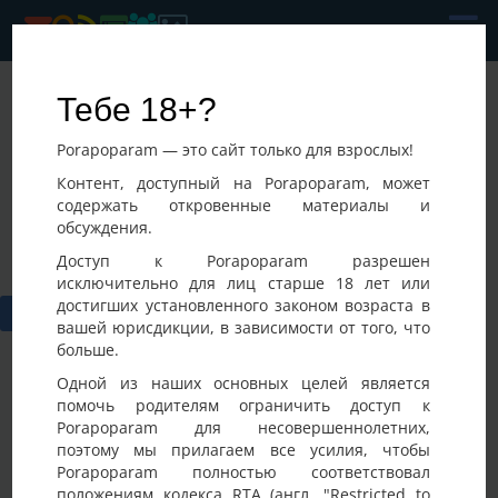
Parasemya
Тебе 18+?
Последнее посещение:
Porapoparam — это сайт только для взрослых!
05-08-2026 09:20
Украина, Харьков
Контент, доступный на Porapoparam, может
содержать откровенные материалы и
обсуждения.
Доступ к Porapoparam разрешен
исключительно для лиц старше 18 лет или
достигших установленного законом возраста в
вашей юрисдикции, в зависимости от того, что
больше.
Одной из наших основных целей является
помочь родителям ограничить доступ к
Porapoparam для несовершеннолетних,
Фото
Активность
поэтому мы прилагаем все усилия, чтобы
Porapoparam полностью соответствовал
положениям кодекса RTA (англ. "Restricted to