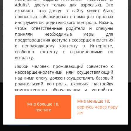
Adults", доступ только для взрослых). Это
означает, что доступ к сайту может быть
FANTASAL •
Днепр
• 40-45 лет
сообщение в ленте
полностью заблокирован с помощью простых
группы
Пары Днепр
инструментов родительского контроля. Важно,
3 месяца назад
чтобы ответственные родители и опекуны
приняли необходимые меры для
предотвращения доступа несовершеннолетних
к неподходящему контенту в Интернете,
Добрый день!
особенно контенту с ограничениями по
Ищу знакомство в БДСМ формате
возрасту.
Немного о себе.
Любой человек, проживающий совместно с
Я нижний. Мне 41 год. Рост-183. Вес — 95. Проживаю в
несовершеннолетними или осуществляющий
Днепре. Не женат и в отношениях не состою. Считаю что
над ними опеку, должен осуществлять базовый
приятной внешности. Без особого опыта но с искренним
родительский контроль, включая настройку
желанием.
Мы используем файлы cookie, чтобы обеспечить
компьютерного оборудования и устройств,
наилучшее качество работы на нашем сайте.
установку программного обеспечения или
Подробнее узнать о том, какие файлы cookie мы
Отношение к теме:
Мне меньше 18,
подключение услуг фильтрации от провайдера,
Мне больше 18,
используем, или отключить их можно в разделе
вернусь через пару
чтобы заблокировать доступ
Я ищу не Госпожу, а Богиню(Высшее Существо). Для меня
пустите
Настройки
.
лет
несовершеннолетних к неподходящему
Богиня это восход и заход солнца. Находи…
[Читать далее]
контенту.
Принять
2
0
Вход на Porapoparam разрешен только лицам