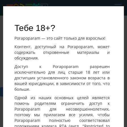
FANTASAL
Тебе 18+?
Последнее посещение:
Porapoparam — это сайт только для взрослых!
14-05-2026 09:02
,
Контент, доступный на Porapoparam, может
содержать откровенные материалы и
обсуждения.
Доступ к Porapoparam разрешен
исключительно для лиц старше 18 лет или
достигших установленного законом возраста в
вашей юрисдикции, в зависимости от того, что
больше.
Одной из наших основных целей является
помочь родителям ограничить доступ к
Porapoparam для несовершеннолетних,
Вам необходимо
авторизоваться
или
cоздать учетную
поэтому мы прилагаем все усилия, чтобы
запись
для публикации на Доске участника.
Porapoparam полностью соответствовал
положениям кодекса RTA (англ. "Restricted to