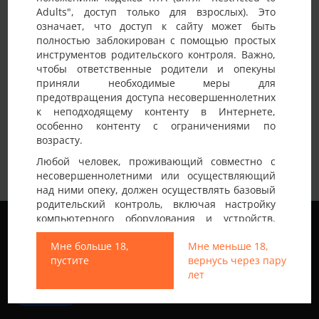
Adults", доступ только для взрослых). Это
Детали анкеты
означает, что доступ к сайту может быть
полностью заблокирован с помощью простых
Имя на сайте
Влад
инструментов родительского контроля. Важно,
чтобы ответственные родители и опекуны
Возраст
45-50 лет
приняли необходимые меры для
предотвращения доступа несовершеннолетних
Страна
Украина
к неподходящему контенту в Интернете,
Город
Кропивницкий
особенно контенту с ограничениями по
возрасту.
Женатий хлопець шукає дівчину чи пару чи
Немного о себе:
Любой человек, проживающий совместно с
заміжню жінку)
несовершеннолетними или осуществляющий
над ними опеку, должен осуществлять базовый
родительский контроль, включая настройку
Мы используем файлы cookie, чтобы обеспечить
компьютерного оборудования и устройств,
наилучшее качество работы на нашем сайте.
установку программного обеспечения или
Подробнее узнать о том, какие файлы cookie мы
Мне больше 18,
Мне меньше 18,
подключение услуг фильтрации от провайдера,
используем, или отключить их можно в разделе
пустите
вернусь через пару
чтобы заблокировать доступ
Настройки
.
лет
несовершеннолетних к неподходящему
контенту.
Все права защищены © 2013-2026
Принять
Свинг знакомства не только в Украине
Вход на Porapoparam разрешен только лицам