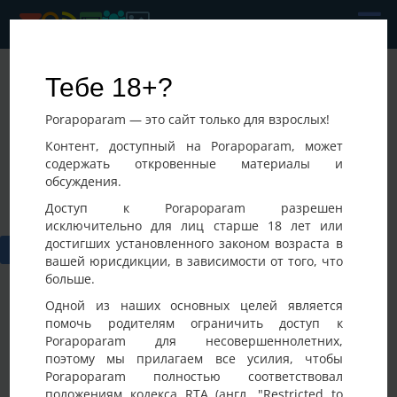
Влад
Тебе 18+?
Последнее посещение:
Porapoparam — это сайт только для взрослых!
07-08-2026 03:46
Украина, Киев
Контент, доступный на Porapoparam, может
содержать откровенные материалы и
обсуждения.
Доступ к Porapoparam разрешен
исключительно для лиц старше 18 лет или
достигших установленного законом возраста в
вашей юрисдикции, в зависимости от того, что
больше.
Одной из наших основных целей является
помочь родителям ограничить доступ к
Porapoparam для несовершеннолетних,
Фото
Активность
поэтому мы прилагаем все усилия, чтобы
Porapoparam полностью соответствовал
положениям кодекса RTA (англ. "Restricted to