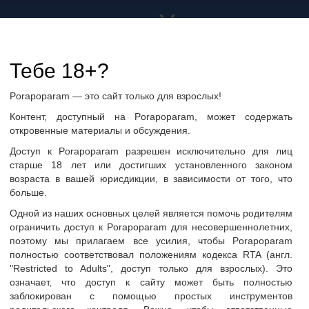
а не только в Украине
дружбу и общение
Тебе 18+?
Porapoparam — это сайт только для взрослых!
ры
Группы по интересам
Фото пользователей
Контент, доступный на Porapoparam, может содержать
откровенные материалы и обсуждения.
Доступ к Porapoparam разрешен исключительно для лиц
старше 18 лет или достигших установленного законом
возраста в вашей юрисдикции, в зависимости от того, что
больше.
Одной из наших основных целей является помочь родителям
ограничить доступ к Porapoparam для несовершеннолетних,
поэтому мы прилагаем все усилия, чтобы Porapoparam
полностью соответствовал положениям кодекса RTA (англ.
"Restricted to Adults", доступ только для взрослых). Это
ать сообщение
означает, что доступ к сайту может быть полностью
заблокирован с помощью простых инструментов