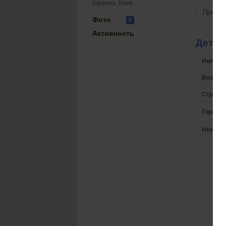
Украина, Киев
Просмо
Фото
0
Активность
Детал
Имя на 
Возрас
Страна
Город
Немного