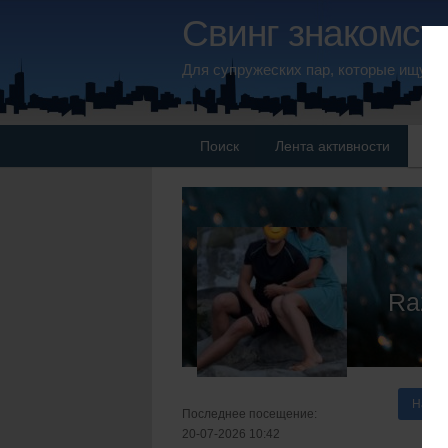
Свинг знакомств
Для супружеских пар, которые ищут 
Поиск
Лента активности
Па
Raz
Напис
Последнее посещение:
20-07-2026 10:42