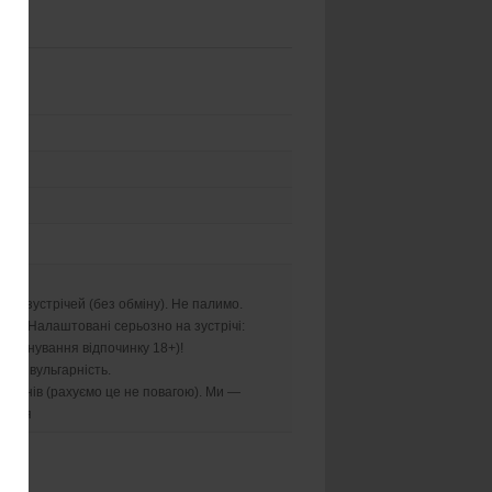
их зустрічей (без обміну). Не палимо.
па. Налаштовані серьозно на зустрічі:
— планування відпочинку 18+)!
іки, вульгарність.
 2-3 днів (рахуємо це не повагою). Ми —
алася