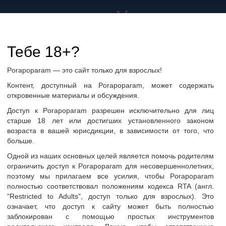
а не только в Украине
дружбу и общение
Тебе 18+?
Porapoparam — это сайт только для взрослых!
ры
Группы по интересам
Фото пользователей
Контент, доступный на Porapoparam, может содержать
откровенные материалы и обсуждения.
Доступ к Porapoparam разрешен исключительно для лиц
старше 18 лет или достигших установленного законом
возраста в вашей юрисдикции, в зависимости от того, что
больше.
oM
Одной из наших основных целей является помочь родителям
ограничить доступ к Porapoparam для несовершеннолетних,
поэтому мы прилагаем все усилия, чтобы Porapoparam
полностью соответствовал положениям кодекса RTA (англ.
"Restricted to Adults", доступ только для взрослых). Это
ать сообщение
означает, что доступ к сайту может быть полностью
заблокирован с помощью простых инструментов