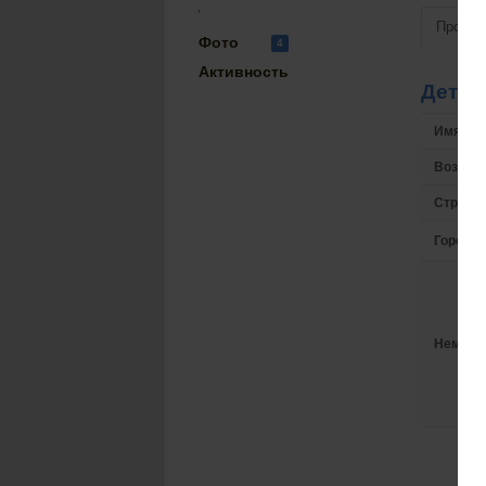
,
Просмо
Фото
4
Активность
Детал
Имя на 
Возрас
Страна
Город
Немного