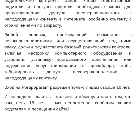
родительского контроля. Важно, чтобы ответственные
родители и опекуны приняли необходимые меры для
тр
предотвращения доступа несовершеннолетних к
неподходящему контенту в Интернете, особенно контенту с
ограничениями по возрасту.
и анкеты
Любой человек, проживающий совместно с
сайте
RazoM
несовершеннолетними или осуществляющий над ними
опеку, должен осуществлять базовый родительский контроль,
т
40-45 лет
включая настройку компьютерного оборудования и
Украина
устройств, установку программного обеспечения или
подключение услуг фильтрации от провайдера, чтобы
Житомир
заблокировать доступ несовершеннолетних к
неподходящему контенту.
Сімейна пара: 178/79 та 168/64.
Шукаємо реальну сімейну пару для романтичних, ніжн
Вход на Porapoparam разрешен только лицам старше 18 лет.
Полюбляємо подорожувати та відпочинки в готелях С
И последнее, если вы школьник и обманули нас о том, что
 о себе:
зпочатку на каву чи відеозвінок у четверох, а потім 
вам есть 18 лет - мы непременно сообщим вашим
Не цікаво: довгі листування, віртуали, САМОТНІ чолов
родителям о посещении сайта!
P.S.: Блокуємо тих, хто не відповідає нам на протязі
мобільні, якщо пара з іншого міста нам дуже сподоб