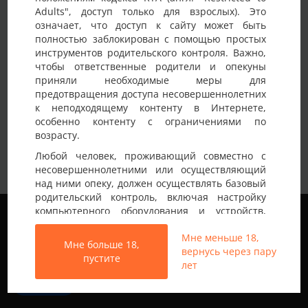
Adults", доступ только для взрослых). Это
Детали анкеты
означает, что доступ к сайту может быть
полностью заблокирован с помощью простых
Имя на сайте
Paralel
инструментов родительского контроля. Важно,
чтобы ответственные родители и опекуны
Возраст
40-45 лет
приняли необходимые меры для
предотвращения доступа несовершеннолетних
Страна
Украина
к неподходящему контенту в Интернете,
Город
Киев
особенно контенту с ограничениями по
возрасту.
Доброго дня , пара Ч 44.188.100 гетеро , Ж
Любой человек, проживающий совместно с
40.175.58 бі по симпатіі, шукаємо цікаву не
несовершеннолетними или осуществляющий
нудну пару для відпочинку та спілкування ,
Немного о себе:
над ними опеку, должен осуществлять базовый
Не палимо , іноді в компанії любимо
родительский контроль, включая настройку
смачний алкоголь, практикуємо
Мы используем файлы cookie, чтобы обеспечить
компьютерного оборудования и устройств,
комфортний туризм і подорожі
наилучшее качество работы на нашем сайте.
установку программного обеспечения или
Подробнее узнать о том, какие файлы cookie мы
Мне меньше 18,
подключение услуг фильтрации от провайдера,
Мне больше 18,
используем, или отключить их можно в разделе
вернусь через пару
чтобы заблокировать доступ
пустите
Настройки
.
лет
несовершеннолетних к неподходящему
контенту.
Все права защищены © 2013-2026
Принять
Свинг знакомства не только в Украине
Вход на Porapoparam разрешен только лицам