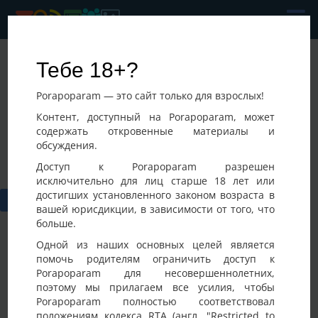
Paralel
Тебе 18+?
Последнее посещение:
Porapoparam — это сайт только для взрослых!
09-08-2026 05:02
Украина, Киев
Контент, доступный на Porapoparam, может
содержать откровенные материалы и
обсуждения.
Доступ к Porapoparam разрешен
исключительно для лиц старше 18 лет или
достигших установленного законом возраста в
вашей юрисдикции, в зависимости от того, что
больше.
Одной из наших основных целей является
помочь родителям ограничить доступ к
Porapoparam для несовершеннолетних,
Фото
Активность
поэтому мы прилагаем все усилия, чтобы
Porapoparam полностью соответствовал
положениям кодекса RTA (англ. "Restricted to