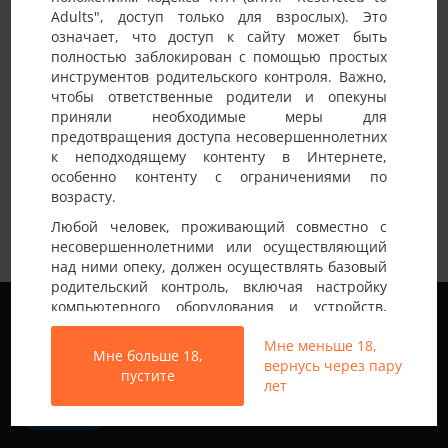
Adults", доступ только для взрослых). Это
Детали анкеты
означает, что доступ к сайту может быть
полностью заблокирован с помощью простых
Имя на сайте
Parochka
инструментов родительского контроля. Важно,
чтобы ответственные родители и опекуны
Возраст
25-30 лет
приняли необходимые меры для
предотвращения доступа несовершеннолетних
Страна
Украина
к неподходящему контенту в Интернете,
Город
Винница
особенно контенту с ограничениями по
возрасту.
Немного о себе:
Пара яка хоче спробувати щось нове)
Любой человек, проживающий совместно с
несовершеннолетними или осуществляющий
над ними опеку, должен осуществлять базовый
родительский контроль, включая настройку
Мы используем файлы cookie, чтобы обеспечить
компьютерного оборудования и устройств,
наилучшее качество работы на нашем сайте.
установку программного обеспечения или
Подробнее узнать о том, какие файлы cookie мы
Мне меньше 18,
подключение услуг фильтрации от провайдера,
Мне больше 18,
используем, или отключить их можно в разделе
вернусь через пару
чтобы заблокировать доступ
пустите
Настройки
.
лет
несовершеннолетних к неподходящему
контенту.
Все права защищены © 2013-2026
Принять
Свинг знакомства не только в Украине
Вход на Porapoparam разрешен только лицам