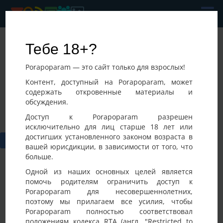
Parochka
Тебе 18+?
Последнее посещение:
Porapoparam — это сайт только для взрослых!
04-08-2026 20:57
Украина, Калиновка
Контент, доступный на Porapoparam, может
содержать откровенные материалы и
обсуждения.
Доступ к Porapoparam разрешен
исключительно для лиц старше 18 лет или
достигших установленного законом возраста в
вашей юрисдикции, в зависимости от того, что
больше.
Одной из наших основных целей является
помочь родителям ограничить доступ к
Porapoparam для несовершеннолетних,
Фото
Активность
поэтому мы прилагаем все усилия, чтобы
Porapoparam полностью соответствовал
положениям кодекса RTA (англ. "Restricted to