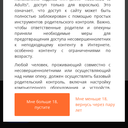
Adults", доступ только для взрослых). Это
Детали анкеты
означает, что доступ к сайту может быть
полностью заблокирован с помощью простых
Имя на сайте
Ivan
инструментов родительского контроля. Важно,
чтобы ответственные родители и опекуны
Возраст
45-50 лет
приняли необходимые меры для
предотвращения доступа несовершеннолетних
Страна
Украина
к неподходящему контенту в Интернете,
Город
Лубны
особенно контенту с ограничениями по
возрасту.
Пара гетеро 44-50-в пошуках чоловіка ,для
Любой человек, проживающий совместно с
Немного о себе:
чЖч в Запоріжжі або Харкові ,всі питання в
несовершеннолетними или осуществляющий
тг,@zx1712
над ними опеку, должен осуществлять базовый
родительский контроль, включая настройку
Мы используем файлы cookie, чтобы обеспечить
компьютерного оборудования и устройств,
наилучшее качество работы на нашем сайте.
установку программного обеспечения или
Подробнее узнать о том, какие файлы cookie мы
Мне меньше 18,
подключение услуг фильтрации от провайдера,
Мне больше 18,
используем, или отключить их можно в разделе
вернусь через пару
чтобы заблокировать доступ
пустите
Настройки
.
лет
несовершеннолетних к неподходящему
контенту.
Все права защищены © 2013-2026
Принять
Свинг знакомства не только в Украине
Вход на Porapoparam разрешен только лицам