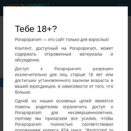
Ivan
Тебе 18+?
Последнее посещение:
Porapoparam — это сайт только для взрослых!
07-08-2026 16:37
Украина,
Контент, доступный на Porapoparam, может
содержать откровенные материалы и
обсуждения.
Доступ к Porapoparam разрешен
исключительно для лиц старше 18 лет или
достигших установленного законом возраста в
вашей юрисдикции, в зависимости от того, что
больше.
Одной из наших основных целей является
помочь родителям ограничить доступ к
Porapoparam для несовершеннолетних,
Фото
Активность
поэтому мы прилагаем все усилия, чтобы
Porapoparam полностью соответствовал
положениям кодекса RTA (англ. "Restricted to