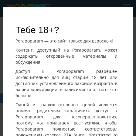
КрасиваПара
Тебе 18+?
Последнее посещение:
Porapoparam — это сайт только для взрослых!
03-08-2026 15:37
,
Контент, доступный на Porapoparam, может
содержать откровенные материалы и
обсуждения.
Доступ к Porapoparam разрешен
исключительно для лиц старше 18 лет или
достигших установленного законом возраста в
вашей юрисдикции, в зависимости от того, что
больше.
Одной из наших основных целей является
помочь родителям ограничить доступ к
Porapoparam для несовершеннолетних,
Вам необходимо
авторизоваться
или
cоздать учетную
поэтому мы прилагаем все усилия, чтобы
запись
для публикации на Доске участника.
Porapoparam полностью соответствовал
положениям кодекса RTA (англ. "Restricted to