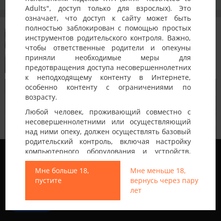
Adults", доступ только для взрослых). Это
означает, что доступ к сайту может быть
КрасиваПара •
Валенсия
• 25-30 лет
новый
полностью заблокирован с помощью простых
статус
7 месяцев, 3 недели назад
·
инструментов родительского контроля. Важно,
обновлено 3 месяца назад
чтобы ответственные родители и опекуны
приняли необходимые меры для
предотвращения доступа несовершеннолетних
к неподходящему контенту в Интернете,
особенно контенту с ограничениями по
возрасту.
Любой человек, проживающий совместно с
несовершеннолетними или осуществляющий
над ними опеку, должен осуществлять базовый
родительский контроль, включая настройку
Мы используем файлы cookie, чтобы обеспечить
компьютерного оборудования и устройств,
наилучшее качество работы на нашем сайте.
установку программного обеспечения или
Подробнее узнать о том, какие файлы cookie мы
Мне больше 18,
Мне меньше 18,
подключение услуг фильтрации от провайдера,
используем, или отключить их можно в разделе
пустите
вернусь через пару
чтобы заблокировать доступ
Настройки
.
лет
несовершеннолетних к неподходящему
контенту.
Принять
Вход на Porapoparam разрешен только лицам