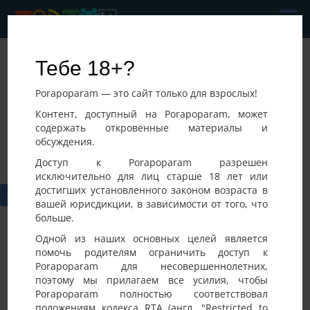
Саша
Тебе 18+?
Последнее посещение:
Porapoparam — это сайт только для взрослых!
23-07-2026 07:28
Украина, Днепропетровск
Контент, доступный на Porapoparam, может
содержать откровенные материалы и
обсуждения.
Доступ к Porapoparam разрешен
исключительно для лиц старше 18 лет или
достигших установленного законом возраста в
вашей юрисдикции, в зависимости от того, что
больше.
Одной из наших основных целей является
помочь родителям ограничить доступ к
Porapoparam для несовершеннолетних,
Фото
Активность
поэтому мы прилагаем все усилия, чтобы
Porapoparam полностью соответствовал
положениям кодекса RTA (англ. "Restricted to