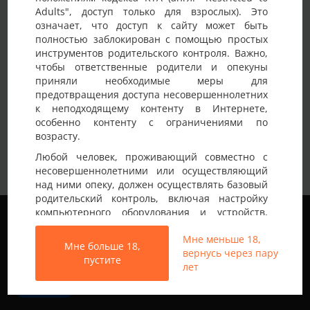
Adults", доступ только для взрослых). Это
Детали анкеты
означает, что доступ к сайту может быть
полностью заблокирован с помощью простых
Имя на сайте
Саша
инструментов родительского контроля. Важно,
чтобы ответственные родители и опекуны
Возраст
30-35 лет
приняли необходимые меры для
предотвращения доступа несовершеннолетних
Страна
Украина
к неподходящему контенту в Интернете,
Город
Киев
особенно контенту с ограничениями по
возрасту.
Спросите я расскажу, интересуют девушки
Любой человек, проживающий совместно с
и пары где девушка любит легкое
Немного о себе:
несовершеннолетними или осуществляющий
доминирование, опыта мало но очень
над ними опеку, должен осуществлять базовый
нравится роль нижнего
родительский контроль, включая настройку
Мы используем файлы cookie, чтобы обеспечить
компьютерного оборудования и устройств,
наилучшее качество работы на нашем сайте.
установку программного обеспечения или
Подробнее узнать о том, какие файлы cookie мы
Мне меньше 18,
подключение услуг фильтрации от провайдера,
Мне больше 18,
используем, или отключить их можно в разделе
вернусь через пару
чтобы заблокировать доступ
пустите
Настройки
.
лет
несовершеннолетних к неподходящему
контенту.
Все права защищены © 2013-2026
Принять
Свинг знакомства не только в Украине
Вход на Porapoparam разрешен только лицам