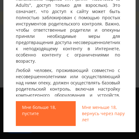
Adults", доступ только для взрослых). Это
означает, что доступ к сайту может быть
полностью заблокирован с помощью простых
Изображения не найдены
инструментов родительского контроля. Важно,
чтобы ответственные родители и опекуны
приняли необходимые меры для
предотвращения доступа несовершеннолетних
к неподходящему контенту в Интернете,
особенно контенту с ограничениями по
возрасту.
Любой человек, проживающий совместно с
несовершеннолетними или осуществляющий
над ними опеку, должен осуществлять базовый
родительский контроль, включая настройку
Мы используем файлы cookie, чтобы обеспечить
компьютерного оборудования и устройств,
наилучшее качество работы на нашем сайте.
установку программного обеспечения или
Подробнее узнать о том, какие файлы cookie мы
Мне больше 18,
Мне меньше 18,
подключение услуг фильтрации от провайдера,
используем, или отключить их можно в разделе
пустите
вернусь через пару
чтобы заблокировать доступ
Настройки
.
лет
несовершеннолетних к неподходящему
контенту.
Все права защищены © 2013-2026
Принять
Свинг знакомства не только в Украине
Вход на Porapoparam разрешен только лицам