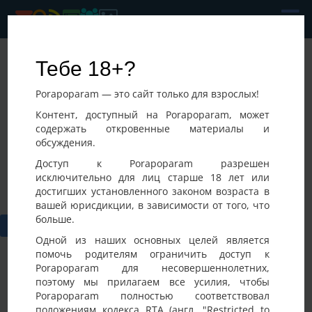
Владимир
Тебе 18+?
Последнее посещение:
Porapoparam — это сайт только для взрослых!
06-08-2026 04:12
Украина, Костополь
Контент, доступный на Porapoparam, может
содержать откровенные материалы и
обсуждения.
Доступ к Porapoparam разрешен
исключительно для лиц старше 18 лет или
достигших установленного законом возраста в
вашей юрисдикции, в зависимости от того, что
больше.
Одной из наших основных целей является
помочь родителям ограничить доступ к
Porapoparam для несовершеннолетних,
поэтому мы прилагаем все усилия, чтобы
Porapoparam полностью соответствовал
положениям кодекса RTA (англ. "Restricted to
Фото
Активность