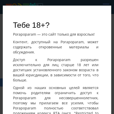
Parochka
Тебе 18+?
Последнее посещение:
Porapoparam — это сайт только для взрослых!
23-07-2026 05:38
,
Контент, доступный на Porapoparam, может
содержать откровенные материалы и
обсуждения.
Доступ к Porapoparam разрешен
исключительно для лиц старше 18 лет или
достигших установленного законом возраста в
вашей юрисдикции, в зависимости от того, что
больше.
Одной из наших основных целей является
помочь родителям ограничить доступ к
Porapoparam для несовершеннолетних,
Вам необходимо
авторизоваться
или
cоздать учетную
поэтому мы прилагаем все усилия, чтобы
запись
для публикации на Доске участника.
Porapoparam полностью соответствовал
положениям кодекса RTA (англ. "Restricted to