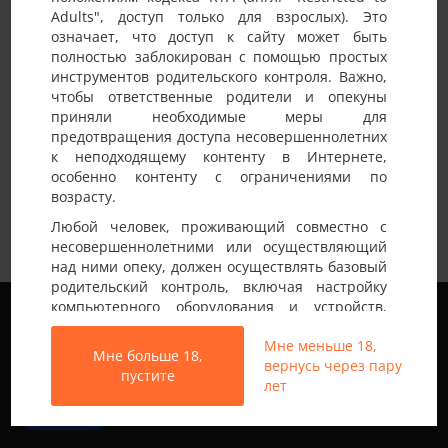
Adults", доступ только для взрослых). Это
означает, что доступ к сайту может быть
Извините, но на данный момент нам нечего вам
полностью заблокирован с помощью простых
показать. Попробуйте использовать другой фильтр или
инструментов родительского контроля. Важно,
зайти попозже.
чтобы ответственные родители и опекуны
приняли необходимые меры для
предотвращения доступа несовершеннолетних
к неподходящему контенту в Интернете,
особенно контенту с ограничениями по
возрасту.
Любой человек, проживающий совместно с
несовершеннолетними или осуществляющий
над ними опеку, должен осуществлять базовый
родительский контроль, включая настройку
Мы используем файлы cookie, чтобы обеспечить
компьютерного оборудования и устройств,
наилучшее качество работы на нашем сайте.
установку программного обеспечения или
Подробнее узнать о том, какие файлы cookie мы
Мне меньше 18,
подключение услуг фильтрации от провайдера,
Мне больше 18,
используем, или отключить их можно в разделе
вернусь через пару
чтобы заблокировать доступ
пустите
Настройки
.
лет
несовершеннолетних к неподходящему
контенту.
Все права защищены © 2013-2026
Принять
Свинг знакомства не только в Украине
Вход на Porapoparam разрешен только лицам