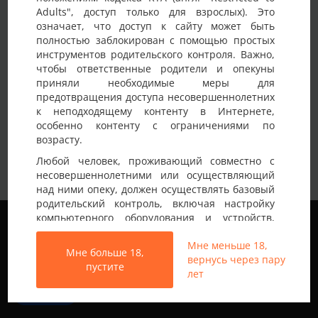
Adults", доступ только для взрослых). Это
Детали анкеты
означает, что доступ к сайту может быть
полностью заблокирован с помощью простых
Имя на сайте
Пара
инструментов родительского контроля. Важно,
чтобы ответственные родители и опекуны
Возраст
35-40 лет
приняли необходимые меры для
предотвращения доступа несовершеннолетних
Страна
Украина
к неподходящему контенту в Интернете,
Город
Днепр
особенно контенту с ограничениями по
возрасту.
Семей пара, муж гетеро жена би, 39 и 35
Любой человек, проживающий совместно с
лет, спортивны адекватные ухоженны,
несовершеннолетними или осуществляющий
Немного о себе:
любим экспериментировать, был опыт мжм,
над ними опеку, должен осуществлять базовый
хотим попробовать секс с парой до 50 лет,
родительский контроль, включая настройку
пишите с удовольствием познкомимся
Мы используем файлы cookie, чтобы обеспечить
компьютерного оборудования и устройств,
наилучшее качество работы на нашем сайте.
установку программного обеспечения или
Подробнее узнать о том, какие файлы cookie мы
Мне меньше 18,
подключение услуг фильтрации от провайдера,
Мне больше 18,
используем, или отключить их можно в разделе
вернусь через пару
чтобы заблокировать доступ
пустите
Настройки
.
лет
несовершеннолетних к неподходящему
контенту.
Все права защищены © 2013-2026
Принять
Свинг знакомства не только в Украине
Вход на Porapoparam разрешен только лицам