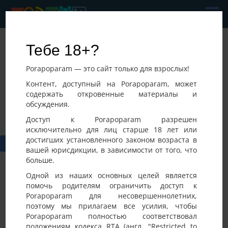
Пара
Тебе 18+?
Последнее посещение:
Porapoparam — это сайт только для взрослых!
28-07-2026 12:46
Украина, Кривой Рог
Контент, доступный на Porapoparam, может
содержать откровенные материалы и
обсуждения.
Доступ к Porapoparam разрешен
исключительно для лиц старше 18 лет или
достигших установленного законом возраста в
вашей юрисдикции, в зависимости от того, что
больше.
Одной из наших основных целей является
помочь родителям ограничить доступ к
Porapoparam для несовершеннолетних,
Фото
Активность
поэтому мы прилагаем все усилия, чтобы
Porapoparam полностью соответствовал
положениям кодекса RTA (англ. "Restricted to