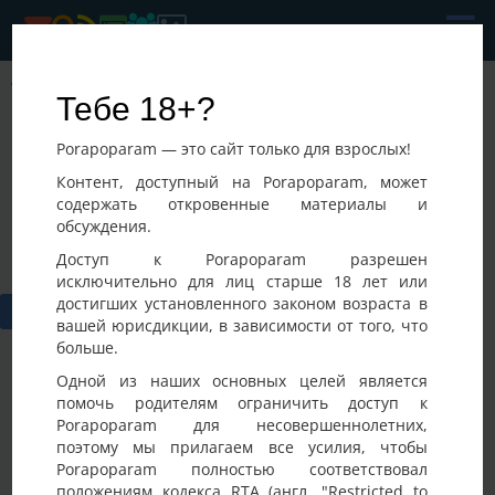
Wow
Тебе 18+?
Последнее посещение:
Porapoparam — это сайт только для взрослых!
06-08-2026 12:47
Украина, Симферополь
Контент, доступный на Porapoparam, может
содержать откровенные материалы и
обсуждения.
Доступ к Porapoparam разрешен
исключительно для лиц старше 18 лет или
достигших установленного законом возраста в
вашей юрисдикции, в зависимости от того, что
больше.
Одной из наших основных целей является
помочь родителям ограничить доступ к
Porapoparam для несовершеннолетних,
Фото
Активность
поэтому мы прилагаем все усилия, чтобы
Porapoparam полностью соответствовал
положениям кодекса RTA (англ. "Restricted to