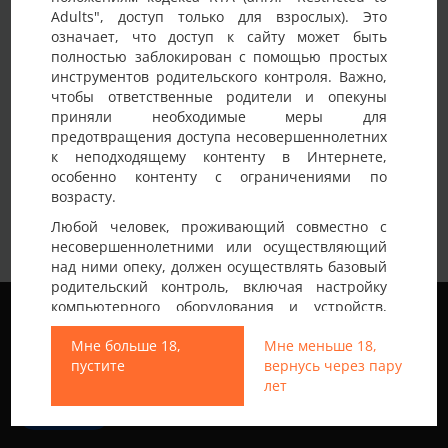
Adults", доступ только для взрослых). Это
Детали анкеты
означает, что доступ к сайту может быть
полностью заблокирован с помощью простых
Имя на сайте
Wow
инструментов родительского контроля. Важно,
чтобы ответственные родители и опекуны
Возраст
40-45 лет
приняли необходимые меры для
предотвращения доступа несовершеннолетних
Страна
Украина
к неподходящему контенту в Интернете,
Город
Днепр
особенно контенту с ограничениями по
возрасту.
Спортивный выносливый весёлый. Без
Любой человек, проживающий совместно с
Немного о себе:
вредных привычек. Ищу девушку или пару.
несовершеннолетними или осуществляющий
Люблю делать массаж. Баньку.
над ними опеку, должен осуществлять базовый
родительский контроль, включая настройку
Мы используем файлы cookie, чтобы обеспечить
компьютерного оборудования и устройств,
наилучшее качество работы на нашем сайте.
установку программного обеспечения или
Подробнее узнать о том, какие файлы cookie мы
Мне больше 18,
Мне меньше 18,
подключение услуг фильтрации от провайдера,
используем, или отключить их можно в разделе
пустите
вернусь через пару
чтобы заблокировать доступ
Настройки
.
лет
несовершеннолетних к неподходящему
контенту.
Все права защищены © 2013-2026
Принять
Свинг знакомства не только в Украине
Вход на Porapoparam разрешен только лицам