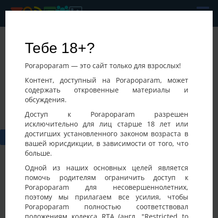
Mark
Тебе 18+?
Последнее посещение:
Porapoparam — это сайт только для взрослых!
08-08-2026 01:17
Украина, Киев
Контент, доступный на Porapoparam, может
содержать откровенные материалы и
обсуждения.
Доступ к Porapoparam разрешен
исключительно для лиц старше 18 лет или
достигших установленного законом возраста в
вашей юрисдикции, в зависимости от того, что
больше.
Одной из наших основных целей является
помочь родителям ограничить доступ к
Porapoparam для несовершеннолетних,
Фото
Активность
поэтому мы прилагаем все усилия, чтобы
Porapoparam полностью соответствовал
положениям кодекса RTA (англ. "Restricted to