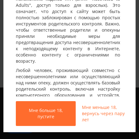
Adults", доступ только для взрослых). Это
Детали анкеты
означает, что доступ к сайту может быть
полностью заблокирован с помощью простых
Имя на сайте
Mark
инструментов родительского контроля. Важно,
чтобы ответственные родители и опекуны
Возраст
18-25 лет
приняли необходимые меры для
предотвращения доступа несовершеннолетних
Страна
Украина
к неподходящему контенту в Интернете,
Город
Киев
особенно контенту с ограничениями по
возрасту.
Мені 22. Хочу знайти гарну інтимну подругу
Любой человек, проживающий совместно с
для дуже відвертих речей…
несовершеннолетними или осуществляющий
Найбільше люблю партнерку в дупку.
над ними опеку, должен осуществлять базовый
Також хотів би спробувати з жінкою старше.
родительский контроль, включая настройку
Пари тільки де чоловік прямо не приймає
Мы используем файлы cookie, чтобы обеспечить
компьютерного оборудования и устройств,
участі у сексі)
наилучшее качество работы на нашем сайте.
установку программного обеспечения или
Самотні чоловіки, віртуали та фантазери не
Немного о себе:
Подробнее узнать о том, какие файлы cookie мы
Мне меньше 18,
подключение услуг фильтрации от провайдера,
пишіть мені, я шукаю тільки зустрічі.
Мне больше 18,
используем, или отключить их можно в разделе
вернусь через пару
чтобы заблокировать доступ
Так, у мене доволі специфічні бажання,
пустите
Настройки
.
лет
несовершеннолетних к неподходящему
тому, якщо вам таке не ок, то просто
контенту.
проходьте повз. Я поважаю чужі кордони.
Принять
т.г.: mista_nearly_god (в тг тільки якщо
Вход на Porapoparam разрешен только лицам