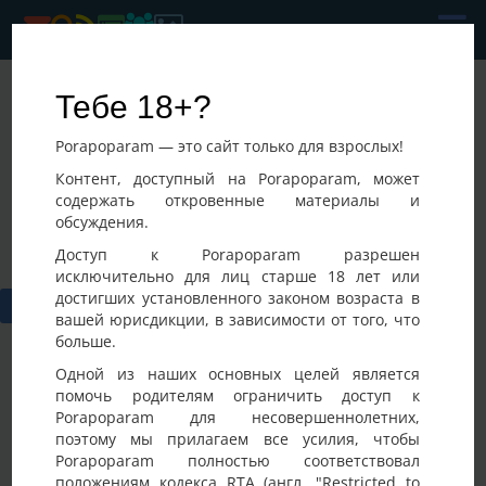
Odin
Тебе 18+?
Последнее посещение:
Porapoparam — это сайт только для взрослых!
06-08-2026 17:13
Украина, Киев
Контент, доступный на Porapoparam, может
содержать откровенные материалы и
обсуждения.
Доступ к Porapoparam разрешен
исключительно для лиц старше 18 лет или
достигших установленного законом возраста в
вашей юрисдикции, в зависимости от того, что
больше.
Одной из наших основных целей является
помочь родителям ограничить доступ к
Porapoparam для несовершеннолетних,
Фото
Активность
поэтому мы прилагаем все усилия, чтобы
Porapoparam полностью соответствовал
положениям кодекса RTA (англ. "Restricted to