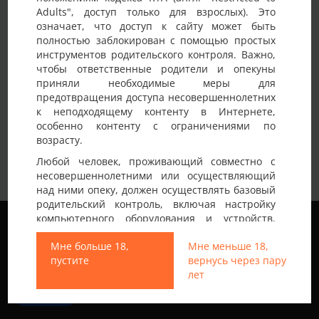
Adults", доступ только для взрослых). Это
Детали анкеты
означает, что доступ к сайту может быть
полностью заблокирован с помощью простых
Имя на сайте
Odin
инструментов родительского контроля. Важно,
чтобы ответственные родители и опекуны
Возраст
35-40 лет
приняли необходимые меры для
предотвращения доступа несовершеннолетних
Электронный адрес
Ibk_a@ukr.net
к неподходящему контенту в Интернете,
Страна
Украина
особенно контенту с ограничениями по
возрасту.
Город
Киев
Любой человек, проживающий совместно с
Мої вітання. Дорослий киянин, без
несовершеннолетними или осуществляющий
матеріальних, фізичних, і моральних
над ними опеку, должен осуществлять базовый
проблем. Цікавить знайомство з
родительский контроль, включая настройку
жінкою, парою ЧЖ для приємного
Мы используем файлы cookie, чтобы обеспечить
компьютерного оборудования и устройств,
наилучшее качество работы на нашем сайте.
спілкування, спільного проведення
установку программного обеспечения или
Подробнее узнать о том, какие файлы cookie мы
Немного о себе:
вільного часу, зустрічей, цікавих поїздок
Мне больше 18,
Мне меньше 18,
подключение услуг фильтрации от провайдера,
используем, или отключить их можно в разделе
і дозвілля.
пустите
вернусь через пару
чтобы заблокировать доступ
Настройки
.
В пріоритеті : здоров’я, серйознісь
лет
несовершеннолетних к неподходящему
намірів, адекватність.
контенту.
Принять
Пишіть, відповім з фото і контактами
Вход на Porapoparam разрешен только лицам
для зв’язку.