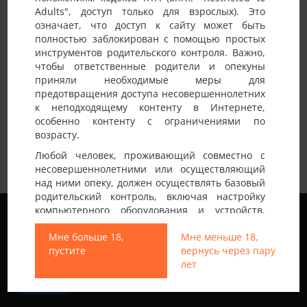
Adults", доступ только для взрослых). Это
означает, что доступ к сайту может быть
Извините, но на данный момент нам нечего вам
полностью заблокирован с помощью простых
показать. Попробуйте использовать другой фильтр или
инструментов родительского контроля. Важно,
зайти попозже.
чтобы ответственные родители и опекуны
приняли необходимые меры для
предотвращения доступа несовершеннолетних
к неподходящему контенту в Интернете,
особенно контенту с ограничениями по
возрасту.
Любой человек, проживающий совместно с
несовершеннолетними или осуществляющий
над ними опеку, должен осуществлять базовый
родительский контроль, включая настройку
Мы используем файлы cookie, чтобы обеспечить
компьютерного оборудования и устройств,
наилучшее качество работы на нашем сайте.
установку программного обеспечения или
Подробнее узнать о том, какие файлы cookie мы
Мне больше 18,
Мне меньше 18,
подключение услуг фильтрации от провайдера,
используем, или отключить их можно в разделе
пустите
вернусь через пару
чтобы заблокировать доступ
Настройки
.
лет
несовершеннолетних к неподходящему
контенту.
Все права защищены © 2013-2026
Принять
Свинг знакомства не только в Украине
Вход на Porapoparam разрешен только лицам