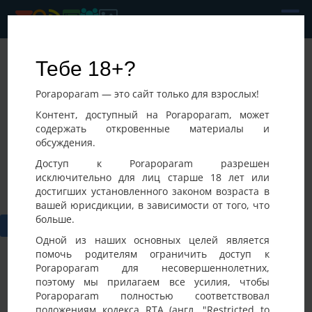
KyivM
Тебе 18+?
Последнее посещение:
Porapoparam — это сайт только для взрослых!
07-08-2026 12:02
Украина, Киев
Контент, доступный на Porapoparam, может
содержать откровенные материалы и
обсуждения.
Доступ к Porapoparam разрешен
исключительно для лиц старше 18 лет или
достигших установленного законом возраста в
вашей юрисдикции, в зависимости от того, что
больше.
Одной из наших основных целей является
помочь родителям ограничить доступ к
Porapoparam для несовершеннолетних,
Вам необходимо
авторизоваться
или
cоздать учетную
поэтому мы прилагаем все усилия, чтобы
запись
для публикации на Доске участника.
Porapoparam полностью соответствовал
положениям кодекса RTA (англ. "Restricted to