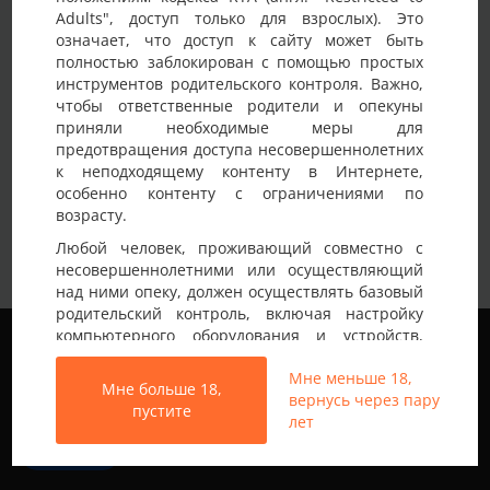
Adults", доступ только для взрослых). Это
Детали анкеты
означает, что доступ к сайту может быть
полностью заблокирован с помощью простых
Имя на сайте
Vlad
инструментов родительского контроля. Важно,
чтобы ответственные родители и опекуны
Возраст
45-50 лет
приняли необходимые меры для
предотвращения доступа несовершеннолетних
Страна
Украина
к неподходящему контенту в Интернете,
Город
Кропивницкий
особенно контенту с ограничениями по
возрасту.
М 45/180/80. Ищу женщину или пару для
Любой человек, проживающий совместно с
общения и встреч по взаимной симпатии.
несовершеннолетними или осуществляющий
Особое предпочтение — оральные ласки
над ними опеку, должен осуществлять базовый
для женщины (кунилингус). Формат без
родительский контроль, включая настройку
классического секса и проникновения.
Немного о себе:
Мы используем файлы cookie, чтобы обеспечить
компьютерного оборудования и устройств,
Чистоплотный, тактичный, внимательный к
наилучшее качество работы на нашем сайте.
установку программного обеспечения или
желаниям партнёрши. Важны взаимное
Подробнее узнать о том, какие файлы cookie мы
Мне меньше 18,
подключение услуг фильтрации от провайдера,
доверие, комфорт, конфиденциальность и
Мне больше 18,
используем, или отключить их можно в разделе
вернусь через пару
чтобы заблокировать доступ
удовольствие от общения. Возможны ваши
пустите
Настройки
.
лет
несовершеннолетних к неподходящему
любимые игрушки.
контенту.
Принять
Вход на Porapoparam разрешен только лицам