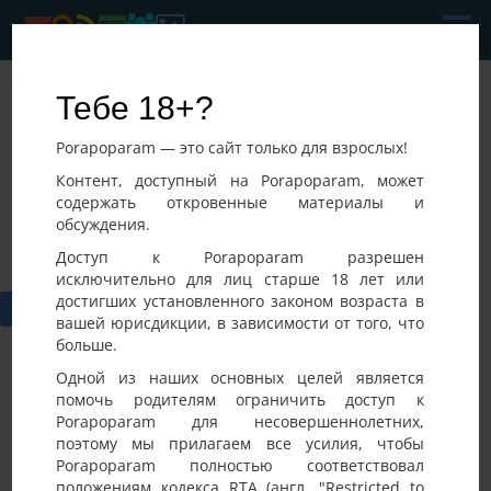
Vlad
Тебе 18+?
Последнее посещение:
Porapoparam — это сайт только для взрослых!
25-07-2026 04:06
Украина, Кривой Рог
Контент, доступный на Porapoparam, может
содержать откровенные материалы и
обсуждения.
Доступ к Porapoparam разрешен
исключительно для лиц старше 18 лет или
достигших установленного законом возраста в
вашей юрисдикции, в зависимости от того, что
больше.
Одной из наших основных целей является
помочь родителям ограничить доступ к
Porapoparam для несовершеннолетних,
Фото
Активность
поэтому мы прилагаем все усилия, чтобы
Porapoparam полностью соответствовал
положениям кодекса RTA (англ. "Restricted to