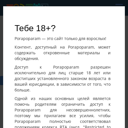
KAYOT
Тебе 18+?
Последнее посещение:
Porapoparam — это сайт только для взрослых!
07-08-2026 20:38
Украина,
Контент, доступный на Porapoparam, может
содержать откровенные материалы и
обсуждения.
Доступ к Porapoparam разрешен
исключительно для лиц старше 18 лет или
достигших установленного законом возраста в
вашей юрисдикции, в зависимости от того, что
больше.
Одной из наших основных целей является
помочь родителям ограничить доступ к
Porapoparam для несовершеннолетних,
Фото
Активность
поэтому мы прилагаем все усилия, чтобы
Porapoparam полностью соответствовал
положениям кодекса RTA (англ. "Restricted to