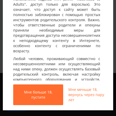
Adults", доступ только для взрослых). Это
Детали анкеты
означает, что доступ к сайту может быть
полностью заблокирован с помощью простых
Имя на сайте
KAYOT
инструментов родительского контроля. Важно,
чтобы ответственные родители и опекуны
Возраст
30-35 лет
приняли необходимые меры для
предотвращения доступа несовершеннолетних
Страна
Украина
к неподходящему контенту в Интернете,
Город
Николаев
особенно контенту с ограничениями по
возрасту.
М33 открыт к знакомству с парой или
Немного о себе:
Любой человек, проживающий совместно с
девушкой. Опыт имеется!
несовершеннолетними или осуществляющий
над ними опеку, должен осуществлять базовый
родительский контроль, включая настройку
Мы используем файлы cookie, чтобы обеспечить
компьютерного оборудования и устройств,
наилучшее качество работы на нашем сайте.
установку программного обеспечения или
Подробнее узнать о том, какие файлы cookie мы
Мне меньше 18,
подключение услуг фильтрации от провайдера,
Мне больше 18,
используем, или отключить их можно в разделе
вернусь через пару
чтобы заблокировать доступ
пустите
Настройки
.
лет
несовершеннолетних к неподходящему
контенту.
Все права защищены © 2013-2026
Принять
Свинг знакомства не только в Украине
Вход на Porapoparam разрешен только лицам