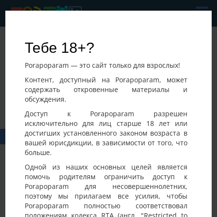
Viktor
Тебе 18+?
Последнее посещение:
Porapoparam — это сайт только для взрослых!
07-08-2026 11:28
Украина, Киев
Контент, доступный на Porapoparam, может
содержать откровенные материалы и
обсуждения.
Доступ к Porapoparam разрешен
исключительно для лиц старше 18 лет или
достигших установленного законом возраста в
вашей юрисдикции, в зависимости от того, что
больше.
Одной из наших основных целей является
помочь родителям ограничить доступ к
Porapoparam для несовершеннолетних,
Фото
Активность
поэтому мы прилагаем все усилия, чтобы
Porapoparam полностью соответствовал
положениям кодекса RTA (англ. "Restricted to