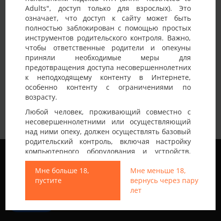
Adults", доступ только для взрослых). Это
Детали анкеты
означает, что доступ к сайту может быть
полностью заблокирован с помощью простых
Имя на сайте
Viktor
инструментов родительского контроля. Важно,
чтобы ответственные родители и опекуны
Возраст
35-40 лет
приняли необходимые меры для
предотвращения доступа несовершеннолетних
Страна
Украина
к неподходящему контенту в Интернете,
Город
Днепр
особенно контенту с ограничениями по
возрасту.
35/178/90 Днепр. Познакомлюсь с парой.
Немного о себе:
Любой человек, проживающий совместно с
Опыт данных встреч имеется.
несовершеннолетними или осуществляющий
над ними опеку, должен осуществлять базовый
родительский контроль, включая настройку
Мы используем файлы cookie, чтобы обеспечить
компьютерного оборудования и устройств,
наилучшее качество работы на нашем сайте.
установку программного обеспечения или
Подробнее узнать о том, какие файлы cookie мы
Мне больше 18,
Мне меньше 18,
подключение услуг фильтрации от провайдера,
используем, или отключить их можно в разделе
пустите
вернусь через пару
чтобы заблокировать доступ
Настройки
.
лет
несовершеннолетних к неподходящему
контенту.
Все права защищены © 2013-2026
Принять
Свинг знакомства не только в Украине
Вход на Porapoparam разрешен только лицам