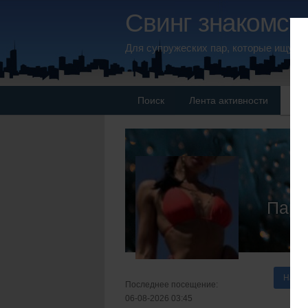
Свинг знакомств
Для супружеских пар, которые ищут 
Поиск
Лента активности
Па
Пара
Напис
Последнее посещение:
06-08-2026 03:45