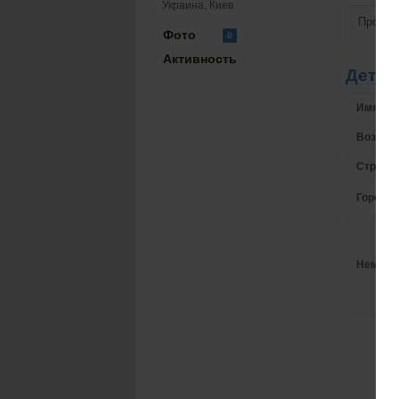
Украина, Киев
Просмо
Фото
0
Активность
Детал
Имя на 
Возрас
Страна
Город
Немного