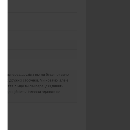
и насамперед друзів з якими буде приємно і
ня до дружніх стосунків. Ми новачки,але є
 життя. Якщо ви сім.пара, д бі,пишіть
онфіденційність.Чоловіки одинаки не