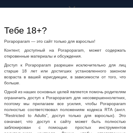
а не только в Украине
дружбу и общение
Тебе 18+?
Porapoparam — это сайт только для взрослых!
ры
Группы по интересам
Фото пользователей
Контент, доступный на Porapoparam, может содержать
откровенные материалы и обсуждения.
Доступ к Porapoparam разрешен исключительно для лиц
старше 18 лет или достигших установленного законом
возраста в вашей юрисдикции, в зависимости от того, что
больше.
Одной из наших основных целей является помочь родителям
ограничить доступ к Porapoparam для несовершеннолетних,
поэтому мы прилагаем все усилия, чтобы Porapoparam
полностью соответствовал положениям кодекса RTA (англ.
"Restricted to Adults", доступ только для взрослых). Это
ать сообщение
означает, что доступ к сайту может быть полностью
заблокирован с помощью простых инструментов