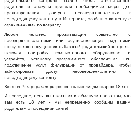
родительского контроля. Важно, чтобы ответственные
родители и опекуны приняли необходимые меры для
тр
предотвращения доступа несовершеннолетних к
неподходящему контенту в Интернете, особенно контенту с
ограничениями по возрасту.
и анкеты
Любой человек, проживающий совместно с
сайте
Пара
несовершеннолетними или осуществляющий над ними
опеку, должен осуществлять базовый родительский контроль,
т
45-50 лет
включая настройку компьютерного оборудования и
Украина
устройств, установку программного обеспечения или
подключение услуг фильтрации от провайдера, чтобы
Черкассы
заблокировать доступ несовершеннолетних к
неподходящему контенту.
Пара 50/49, ч гетеро,ж по симпатії бі. Хочемо знайт
спілкуватись, і відпочивати,а секс приємне доповнен
Вход на Porapoparam разрешен только лицам старше 18 лет.
 о себе:
бажання спробувати урізноманітнити своє сексуальне
И последнее, если вы школьник и обманули нас о том, что
будемо раді знайомству.На першому місці чистота,к
вам есть 18 лет - мы непременно сообщим вашим
цікавлять взагалі.Наш тлг — @Alw75.
родителям о посещении сайта!