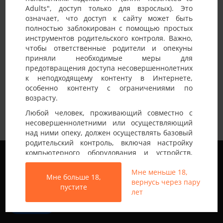
Adults", доступ только для взрослых). Это
Детали анкеты
означает, что доступ к сайту может быть
полностью заблокирован с помощью простых
Имя на сайте
Roman
инструментов родительского контроля. Важно,
чтобы ответственные родители и опекуны
Возраст
35-40 лет
приняли необходимые меры для
предотвращения доступа несовершеннолетних
Страна
Украина
к неподходящему контенту в Интернете,
Город
Львов
особенно контенту с ограничениями по
возрасту.
Шукаю дівчину,пару для цікавих зустрічей…
Немного о себе:
Любой человек, проживающий совместно с
39.186.96.17.
несовершеннолетними или осуществляющий
над ними опеку, должен осуществлять базовый
родительский контроль, включая настройку
Мы используем файлы cookie, чтобы обеспечить
компьютерного оборудования и устройств,
наилучшее качество работы на нашем сайте.
установку программного обеспечения или
Подробнее узнать о том, какие файлы cookie мы
Мне меньше 18,
подключение услуг фильтрации от провайдера,
Мне больше 18,
используем, или отключить их можно в разделе
вернусь через пару
чтобы заблокировать доступ
пустите
Настройки
.
лет
несовершеннолетних к неподходящему
контенту.
Все права защищены © 2013-2026
Принять
Свинг знакомства не только в Украине
Вход на Porapoparam разрешен только лицам