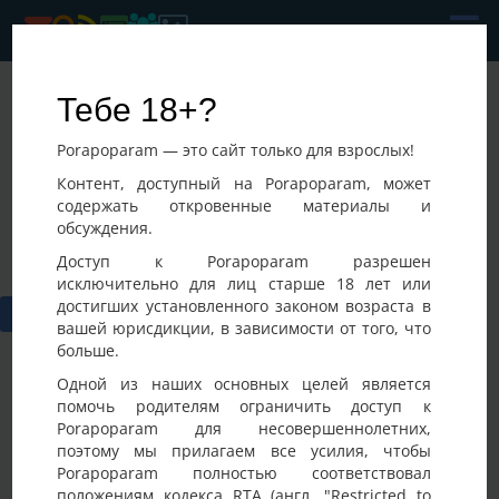
Roman
Тебе 18+?
Последнее посещение:
Porapoparam — это сайт только для взрослых!
08-08-2026 04:39
Украина, Добромиль
Контент, доступный на Porapoparam, может
содержать откровенные материалы и
обсуждения.
Доступ к Porapoparam разрешен
исключительно для лиц старше 18 лет или
достигших установленного законом возраста в
вашей юрисдикции, в зависимости от того, что
больше.
Одной из наших основных целей является
помочь родителям ограничить доступ к
Porapoparam для несовершеннолетних,
Фото
Активность
поэтому мы прилагаем все усилия, чтобы
Porapoparam полностью соответствовал
положениям кодекса RTA (англ. "Restricted to