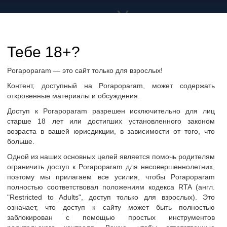
а не только в Украине
дружбу и общение
Тебе 18+?
Porapoparam — это сайт только для взрослых!
ры
Группы по интересам
Фото пользователей
Контент, доступный на Porapoparam, может содержать
откровенные материалы и обсуждения.
Доступ к Porapoparam разрешен исключительно для лиц
старше 18 лет или достигших установленного законом
возраста в вашей юрисдикции, в зависимости от того, что
больше.
Одной из наших основных целей является помочь родителям
ограничить доступ к Porapoparam для несовершеннолетних,
поэтому мы прилагаем все усилия, чтобы Porapoparam
полностью соответствовал положениям кодекса RTA (англ.
"Restricted to Adults", доступ только для взрослых). Это
ать сообщение
означает, что доступ к сайту может быть полностью
заблокирован с помощью простых инструментов