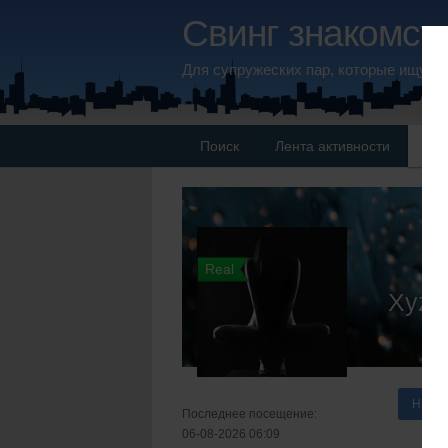
Свинг знакомств
Для супружеских пар, которые ищут 
Поиск
Лента активности
Па
Real
Xyz
Напис
Последнее посещение:
06-08-2026 06:09