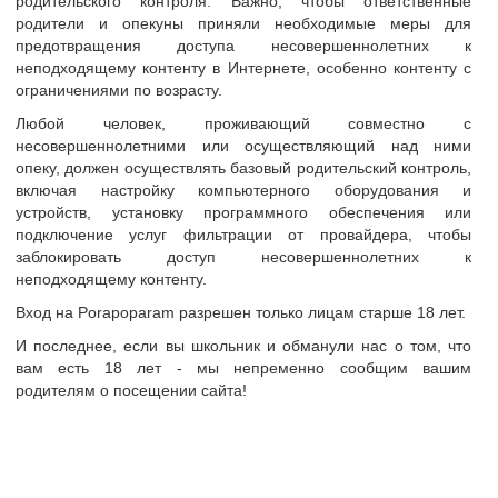
родительского контроля. Важно, чтобы ответственные
родители и опекуны приняли необходимые меры для
тр
предотвращения доступа несовершеннолетних к
неподходящему контенту в Интернете, особенно контенту с
ограничениями по возрасту.
и анкеты
Любой человек, проживающий совместно с
сайте
Xyz
несовершеннолетними или осуществляющий над ними
опеку, должен осуществлять базовый родительский контроль,
т
35-40 лет
включая настройку компьютерного оборудования и
Украина
устройств, установку программного обеспечения или
подключение услуг фильтрации от провайдера, чтобы
Киев
заблокировать доступ несовершеннолетних к
неподходящему контенту.
Тимчасово, зустрічається тільки чоловік. Але на каву
Пара — М(42,181,76) и Д(42,173,55)-би. Ищем девуш
Вход на Porapoparam разрешен только лицам старше 18 лет.
Нам интересны культурные, воспитанные, тактичные 
И последнее, если вы школьник и обманули нас о том, что
Мы очень даже за то, чтобы найти не только партне
вам есть 18 лет - мы непременно сообщим вашим
возможно друзей.
родителям о посещении сайта!
 о себе:
Если вы не готовы выслать нормальные фото, где вид
потратим время.
В целом, мы открыты к общению и новым впечатлени
Партнёр для МЖМ есть. С мужчинами не знакомимся
днём. Любая мысль, высказанная здесь отражает н