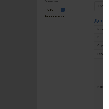
Казахстан,
Просмо
Фото
3
Активность
Детал
Имя на 
Возрас
Страна
Город
Немного