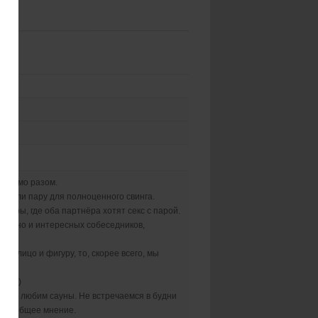
 ходимо разом.
ку, или пару для полноценного свинга.
пары, где оба партнёра хотят секс с парой.
ров, но и интересных собеседников,
но лицо и фигуру, то, скорее всего, мы
ям.:)
. Не любим сауны. Не встречаемся в будни
аше общее мнение.