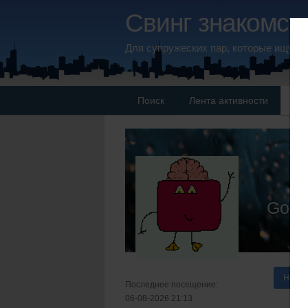
Свинг знакомств
Для супружеских пар, которые ищут 
Поиск
Лента активности
Па
Goo
Напис
Последнее посещение:
06-08-2026 21:13