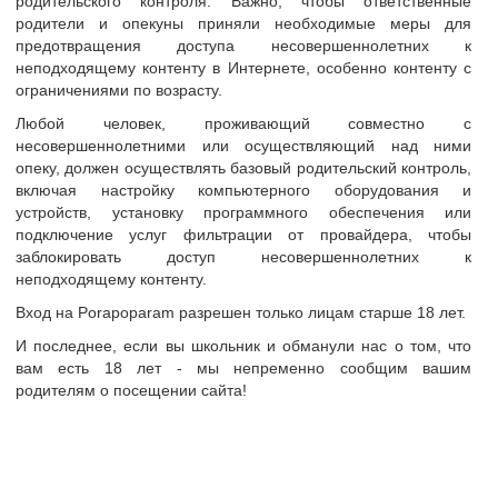
родительского контроля. Важно, чтобы ответственные
родители и опекуны приняли необходимые меры для
тр
предотвращения доступа несовершеннолетних к
неподходящему контенту в Интернете, особенно контенту с
ограничениями по возрасту.
и анкеты
Любой человек, проживающий совместно с
сайте
Goog
несовершеннолетними или осуществляющий над ними
опеку, должен осуществлять базовый родительский контроль,
т
45-50 лет
включая настройку компьютерного оборудования и
Украина
устройств, установку программного обеспечения или
подключение услуг фильтрации от провайдера, чтобы
Хмельницкий
заблокировать доступ несовершеннолетних к
неподходящему контенту.
Подружня пара — М 48(гетеро) Ж 48.
 о себе:
Познайомимося з парою для приємного спілкування 
Вход на Porapoparam разрешен только лицам старше 18 лет.
И последнее, если вы школьник и обманули нас о том, что
вам есть 18 лет - мы непременно сообщим вашим
родителям о посещении сайта!