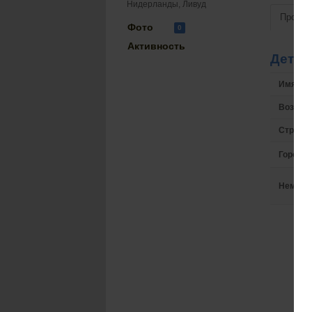
Нидерланды, Ливуд
Просмо
Фото
0
Активность
Детал
Имя на 
Возрас
Страна
Город
Немного