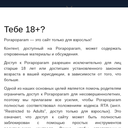
а не только в Украине
дружбу и общение
Тебе 18+?
Porapoparam — это сайт только для взрослых!
ры
Группы по интересам
Фото пользователей
Контент, доступный на Porapoparam, может содержать
откровенные материалы и обсуждения.
Доступ к Porapoparam разрешен исключительно для лиц
старше 18 лет или достигших установленного законом
возраста в вашей юрисдикции, в зависимости от того, что
больше.
g
Одной из наших основных целей является помочь родителям
ограничить доступ к Porapoparam для несовершеннолетних,
поэтому мы прилагаем все усилия, чтобы Porapoparam
полностью соответствовал положениям кодекса RTA (англ.
"Restricted to Adults", доступ только для взрослых). Это
ать сообщение
означает, что доступ к сайту может быть полностью
заблокирован с помощью простых инструментов