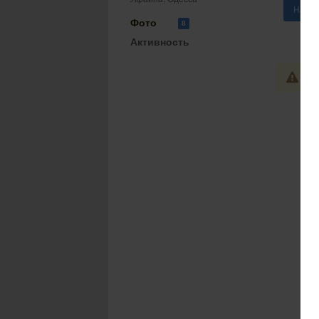
Напис
Фото
8
Активность
Ва