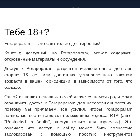
а не только в Украине
дружбу и общение
Тебе 18+?
Porapoparam — это сайт только для взрослых!
ры
Группы по интересам
Фото пользователей
Контент, доступный на Porapoparam, может содержать
откровенные материалы и обсуждения.
Доступ к Porapoparam разрешен исключительно для лиц
старше 18 лет или достигших установленного законом
возраста в вашей юрисдикции, в зависимости от того, что
больше.
ан
Одной из наших основных целей является помочь родителям
ограничить доступ к Porapoparam для несовершеннолетних,
поэтому мы прилагаем все усилия, чтобы Porapoparam
полностью соответствовал положениям кодекса RTA (англ.
"Restricted to Adults", доступ только для взрослых). Это
означает, что доступ к сайту может быть полностью
заблокирован с помощью простых инструментов