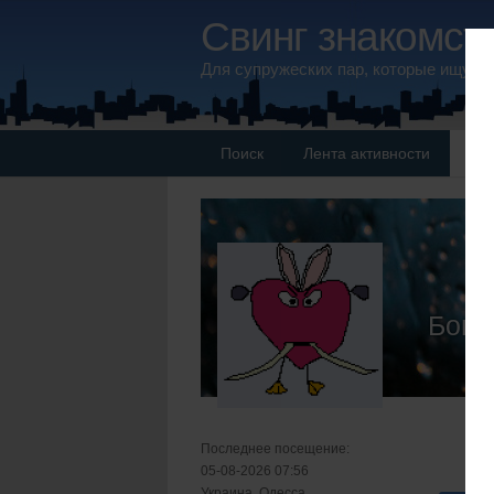
Свинг знакомств
Для супружеских пар, которые ищут 
Поиск
Лента активности
Па
Богд
Последнее посещение:
05-08-2026 07:56
Украина, Одесса