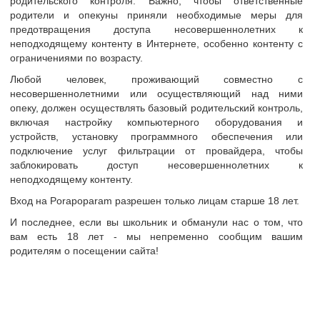
родительского контроля. Важно, чтобы ответственные
ать сообщение
родители и опекуны приняли необходимые меры для
предотвращения доступа несовершеннолетних к
неподходящему контенту в Интернете, особенно контенту с
ограничениями по возрасту.
м необходимо
авторизоваться
или
cоздать учетную запись
для публикаци
Любой человек, проживающий совместно с
несовершеннолетними или осуществляющий над ними
опеку, должен осуществлять базовый родительский контроль,
включая настройку компьютерного оборудования и
устройств, установку программного обеспечения или
подключение услуг фильтрации от провайдера, чтобы
заблокировать доступ несовершеннолетних к
неподходящему контенту.
Вход на Porapoparam разрешен только лицам старше 18 лет.
И последнее, если вы школьник и обманули нас о том, что
вам есть 18 лет - мы непременно сообщим вашим
родителям о посещении сайта!