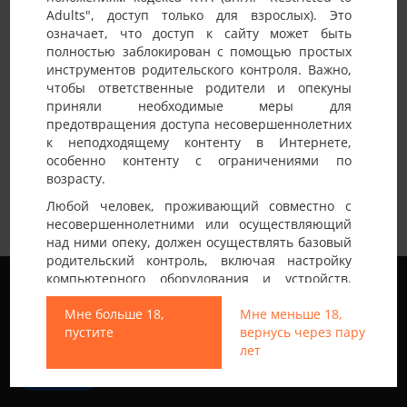
Adults", доступ только для взрослых). Это
Детали анкеты
означает, что доступ к сайту может быть
полностью заблокирован с помощью простых
Имя на сайте
Sexsexdruh
инструментов родительского контроля. Важно,
чтобы ответственные родители и опекуны
Возраст
30-35 лет
приняли необходимые меры для
предотвращения доступа несовершеннолетних
Страна
Украина
к неподходящему контенту в Интернете,
Город
Хмельницкий
особенно контенту с ограничениями по
возрасту.
Немного о себе:
Секс друг.
Любой человек, проживающий совместно с
несовершеннолетними или осуществляющий
над ними опеку, должен осуществлять базовый
родительский контроль, включая настройку
Мы используем файлы cookie, чтобы обеспечить
компьютерного оборудования и устройств,
наилучшее качество работы на нашем сайте.
установку программного обеспечения или
Подробнее узнать о том, какие файлы cookie мы
Мне больше 18,
Мне меньше 18,
подключение услуг фильтрации от провайдера,
используем, или отключить их можно в разделе
пустите
вернусь через пару
чтобы заблокировать доступ
Настройки
.
лет
несовершеннолетних к неподходящему
контенту.
Все права защищены © 2013-2026
Принять
Свинг знакомства не только в Украине
Вход на Porapoparam разрешен только лицам