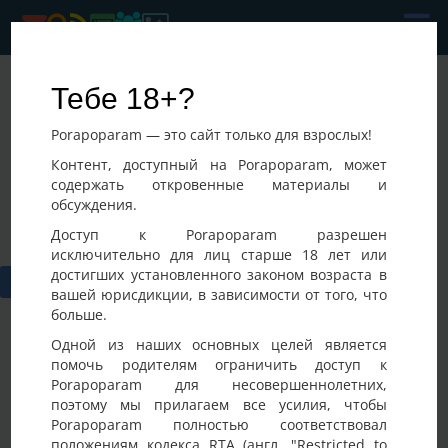
Sexsexdruh
Тебе 18+?
Последнее посещение:
Porapoparam — это сайт только для взрослых!
06-08-2026 14:31
Украина, Хмельницкий
Контент, доступный на Porapoparam, может
содержать откровенные материалы и
обсуждения.
Доступ к Porapoparam разрешен
исключительно для лиц старше 18 лет или
достигших установленного законом возраста в
вашей юрисдикции, в зависимости от того, что
больше.
Одной из наших основных целей является
помочь родителям ограничить доступ к
Porapoparam для несовершеннолетних,
Фото
Активность
поэтому мы прилагаем все усилия, чтобы
Porapoparam полностью соответствовал
положениям кодекса RTA (англ. "Restricted to