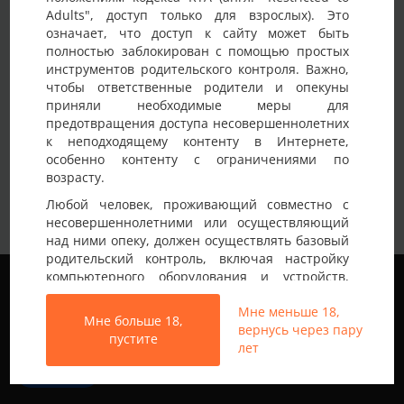
Adults", доступ только для взрослых). Это
Детали анкеты
означает, что доступ к сайту может быть
полностью заблокирован с помощью простых
Имя на сайте
Couplе
инструментов родительского контроля. Важно,
чтобы ответственные родители и опекуны
Возраст
40-45 лет
приняли необходимые меры для
предотвращения доступа несовершеннолетних
Страна
Украина
к неподходящему контенту в Интернете,
Город
Киев
особенно контенту с ограничениями по
возрасту.
(Зараз тимчасово не зустрічаємося) Ми НЕ
Любой человек, проживающий совместно с
свінгери ми нудисти! Шукаємо ПАРИ з
несовершеннолетними или осуществляющий
аналогічними поглядами. Для спільних
над ними опеку, должен осуществлять базовый
походів на нудистські пляж, баню/сауну.
родительский контроль, включая настройку
Немного о себе:
Спілкування та дружби а далі по факту…
Мы используем файлы cookie, чтобы обеспечить
компьютерного оборудования и устройств,
Чудаки-одинаки проходим МИМО! НЕ
наилучшее качество работы на нашем сайте.
установку программного обеспечения или
СПАМТЕ в лічку! Нам пофіг хто ти, твій
Подробнее узнать о том, какие файлы cookie мы
Мне меньше 18,
подключение услуг фильтрации от провайдера,
розмір і пропозиції! Будеш ПОСЛАНИЙ чітко
Мне больше 18,
используем, или отключить их можно в разделе
вернусь через пару
чтобы заблокировать доступ
і швидко…
пустите
Настройки
.
лет
несовершеннолетних к неподходящему
контенту.
Принять
Вход на Porapoparam разрешен только лицам