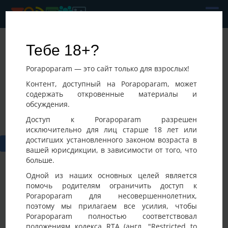
Couplе
Тебе 18+?
Последнее посещение:
Porapoparam — это сайт только для взрослых!
09-08-2026 06:51
Украина, Киев
Контент, доступный на Porapoparam, может
содержать откровенные материалы и
обсуждения.
Доступ к Porapoparam разрешен
исключительно для лиц старше 18 лет или
достигших установленного законом возраста в
вашей юрисдикции, в зависимости от того, что
больше.
Одной из наших основных целей является
помочь родителям ограничить доступ к
Porapoparam для несовершеннолетних,
Фото
Активность
поэтому мы прилагаем все усилия, чтобы
Porapoparam полностью соответствовал
положениям кодекса RTA (англ. "Restricted to