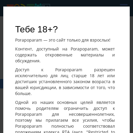
ПараКиев
Тебе 18+?
Последнее посещение:
Porapoparam — это сайт только для взрослых!
08-08-2026 07:41
Украина, Киев
Контент, доступный на Porapoparam, может
содержать откровенные материалы и
обсуждения.
Доступ к Porapoparam разрешен
исключительно для лиц старше 18 лет или
достигших установленного законом возраста в
вашей юрисдикции, в зависимости от того, что
больше.
Одной из наших основных целей является
помочь родителям ограничить доступ к
Porapoparam для несовершеннолетних,
Фото
Активность
поэтому мы прилагаем все усилия, чтобы
Porapoparam полностью соответствовал
положениям кодекса RTA (англ. "Restricted to