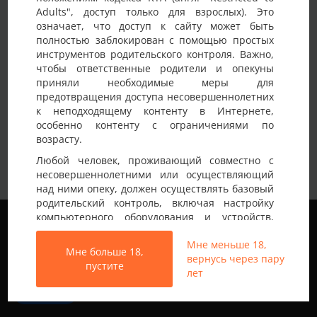
Adults", доступ только для взрослых). Это
Детали анкеты
означает, что доступ к сайту может быть
полностью заблокирован с помощью простых
Имя на сайте
ПараКиев
инструментов родительского контроля. Важно,
чтобы ответственные родители и опекуны
Возраст
50 и более лет
приняли необходимые меры для
предотвращения доступа несовершеннолетних
Страна
Украина
к неподходящему контенту в Интернете,
Город
Киев
особенно контенту с ограничениями по
возрасту.
Мы не семейная пара — м 54-170-85 и ж 52-
Немного о себе:
Любой человек, проживающий совместно с
170-70, ищем мужчину би уни.
несовершеннолетними или осуществляющий
над ними опеку, должен осуществлять базовый
родительский контроль, включая настройку
Мы используем файлы cookie, чтобы обеспечить
компьютерного оборудования и устройств,
наилучшее качество работы на нашем сайте.
установку программного обеспечения или
Подробнее узнать о том, какие файлы cookie мы
Мне меньше 18,
подключение услуг фильтрации от провайдера,
Мне больше 18,
используем, или отключить их можно в разделе
вернусь через пару
чтобы заблокировать доступ
пустите
Настройки
.
лет
несовершеннолетних к неподходящему
контенту.
Все права защищены © 2013-2026
Принять
Свинг знакомства не только в Украине
Вход на Porapoparam разрешен только лицам