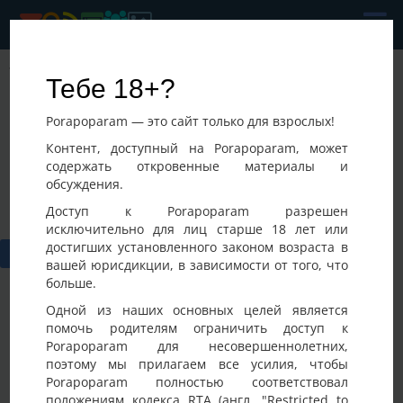
Tim
Тебе 18+?
Последнее посещение:
Porapoparam — это сайт только для взрослых!
28-07-2026 15:31
Украина, Киев
Контент, доступный на Porapoparam, может
содержать откровенные материалы и
обсуждения.
Доступ к Porapoparam разрешен
исключительно для лиц старше 18 лет или
достигших установленного законом возраста в
вашей юрисдикции, в зависимости от того, что
больше.
Одной из наших основных целей является
помочь родителям ограничить доступ к
Porapoparam для несовершеннолетних,
Фото
Активность
поэтому мы прилагаем все усилия, чтобы
Porapoparam полностью соответствовал
положениям кодекса RTA (англ. "Restricted to