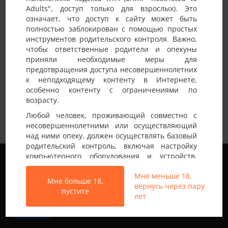
Adults", доступ только для взрослых). Это
Детали анкеты
означает, что доступ к сайту может быть
полностью заблокирован с помощью простых
Имя на сайте
Tim
инструментов родительского контроля. Важно,
чтобы ответственные родители и опекуны
Возраст
35-40 лет
приняли необходимые меры для
предотвращения доступа несовершеннолетних
Страна
Украина
к неподходящему контенту в Интернете,
Город
Киев
особенно контенту с ограничениями по
возрасту.
Завжди раді новим приємним
Немного о себе:
Любой человек, проживающий совместно с
знайомствам.
несовершеннолетними или осуществляющий
над ними опеку, должен осуществлять базовый
родительский контроль, включая настройку
Мы используем файлы cookie, чтобы обеспечить
компьютерного оборудования и устройств,
наилучшее качество работы на нашем сайте.
установку программного обеспечения или
Подробнее узнать о том, какие файлы cookie мы
Мне меньше 18,
подключение услуг фильтрации от провайдера,
Мне больше 18,
используем, или отключить их можно в разделе
вернусь через пару
чтобы заблокировать доступ
пустите
Настройки
.
лет
несовершеннолетних к неподходящему
контенту.
Все права защищены © 2013-2026
Принять
Свинг знакомства не только в Украине
Вход на Porapoparam разрешен только лицам