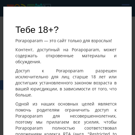
Pavel
Тебе 18+?
Последнее посещение:
Porapoparam — это сайт только для взрослых!
09-08-2026 04:53
Казахстан,
Контент, доступный на Porapoparam, может
содержать откровенные материалы и
обсуждения.
Доступ к Porapoparam разрешен
исключительно для лиц старше 18 лет или
достигших установленного законом возраста в
вашей юрисдикции, в зависимости от того, что
больше.
Одной из наших основных целей является
помочь родителям ограничить доступ к
Porapoparam для несовершеннолетних,
Фото
Активность
поэтому мы прилагаем все усилия, чтобы
Porapoparam полностью соответствовал
положениям кодекса RTA (англ. "Restricted to