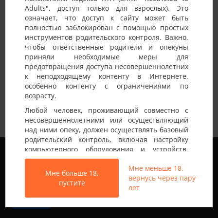
Adults", доступ только для взрослых). Это
Детали анкеты
означает, что доступ к сайту может быть
полностью заблокирован с помощью простых
Имя на сайте
Pavel
инструментов родительского контроля. Важно,
чтобы ответственные родители и опекуны
Возраст
35-40 лет
приняли необходимые меры для
предотвращения доступа несовершеннолетних
Электронный адрес
@PavelKudria777
к неподходящему контенту в Интернете,
Страна
Украина
особенно контенту с ограничениями по
возрасту.
Город
Киев
Любой человек, проживающий совместно с
Культурный, общительный,
несовершеннолетними или осуществляющий
Немного о себе:
раскрепощенный. Летом люблю бывать
над ними опеку, должен осуществлять базовый
на оболонском нуд пляже.
родительский контроль, включая настройку
Мы используем файлы cookie, чтобы обеспечить
компьютерного оборудования и устройств,
наилучшее качество работы на нашем сайте.
установку программного обеспечения или
Подробнее узнать о том, какие файлы cookie мы
Мне меньше 18,
подключение услуг фильтрации от провайдера,
Мне больше 18,
используем, или отключить их можно в разделе
вернусь через пару
чтобы заблокировать доступ
пустите
Настройки
.
лет
несовершеннолетних к неподходящему
контенту.
Все права защищены © 2013-2026
Принять
Свинг знакомства не только в Украине
Вход на Porapoparam разрешен только лицам