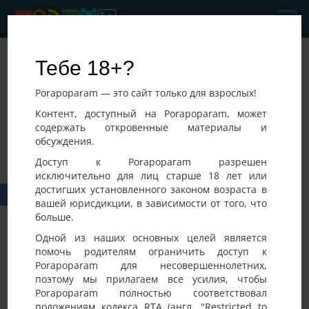
SexyPara
Тебе 18+?
Последнее посещение:
Porapoparam — это сайт только для взрослых!
07-08-2026 18:48
Украина, Киев
Контент, доступный на Porapoparam, может
содержать откровенные материалы и
обсуждения.
Доступ к Porapoparam разрешен
исключительно для лиц старше 18 лет или
достигших установленного законом возраста в
вашей юрисдикции, в зависимости от того, что
больше.
Одной из наших основных целей является
помочь родителям ограничить доступ к
Porapoparam для несовершеннолетних,
Фото
Активность
поэтому мы прилагаем все усилия, чтобы
Porapoparam полностью соответствовал
положениям кодекса RTA (англ. "Restricted to