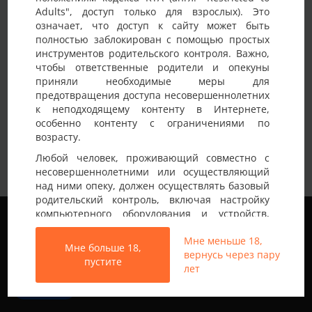
Adults", доступ только для взрослых). Это
Детали анкеты
означает, что доступ к сайту может быть
полностью заблокирован с помощью простых
Имя на сайте
SexyPara
инструментов родительского контроля. Важно,
чтобы ответственные родители и опекуны
Возраст
40-45 лет
приняли необходимые меры для
предотвращения доступа несовершеннолетних
Страна
Украина
к неподходящему контенту в Интернете,
Город
Киев
особенно контенту с ограничениями по
возрасту.
Мы красивая семейная пара. Он 40-186-90,
Любой человек, проживающий совместно с
Она 43-175-50. Оба без опыта, но с
несовершеннолетними или осуществляющий
Немного о себе:
огромным желанием попробовать. Хотели
над ними опеку, должен осуществлять базовый
бы начать с мягкого свинга. Мужчины
родительский контроль, включая настройку
одиночки не интересны.
Мы используем файлы cookie, чтобы обеспечить
компьютерного оборудования и устройств,
наилучшее качество работы на нашем сайте.
установку программного обеспечения или
Подробнее узнать о том, какие файлы cookie мы
Мне меньше 18,
подключение услуг фильтрации от провайдера,
Мне больше 18,
используем, или отключить их можно в разделе
вернусь через пару
чтобы заблокировать доступ
пустите
Настройки
.
лет
несовершеннолетних к неподходящему
контенту.
Все права защищены © 2013-2026
Принять
Свинг знакомства не только в Украине
Вход на Porapoparam разрешен только лицам