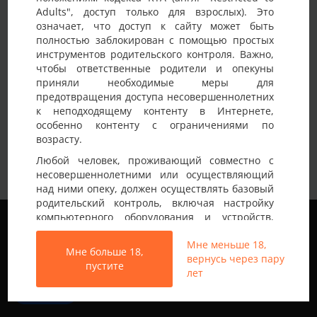
Adults", доступ только для взрослых). Это
Детали анкеты
означает, что доступ к сайту может быть
полностью заблокирован с помощью простых
Имя на сайте
KamasUtra
инструментов родительского контроля. Важно,
чтобы ответственные родители и опекуны
Возраст
30-35 лет
приняли необходимые меры для
предотвращения доступа несовершеннолетних
Страна
Украина
к неподходящему контенту в Интернете,
Город
Киев
особенно контенту с ограничениями по
возрасту.
Приветик)! Мы семейная пара, Девушка 31
Любой человек, проживающий совместно с
БИ, Парень 35 Гетеро. Опыт имеем ЖМЖ,
несовершеннолетними или осуществляющий
Немного о себе:
МЖМ, ЖЖ, МЖМЖ, легкие и веселые). За
над ними опеку, должен осуществлять базовый
любой кипишь). В поиске девушки, пары
родительский контроль, включая настройку
для приятного времяпровождения).
Мы используем файлы cookie, чтобы обеспечить
компьютерного оборудования и устройств,
наилучшее качество работы на нашем сайте.
установку программного обеспечения или
Подробнее узнать о том, какие файлы cookie мы
Мне меньше 18,
подключение услуг фильтрации от провайдера,
Мне больше 18,
используем, или отключить их можно в разделе
вернусь через пару
чтобы заблокировать доступ
пустите
Настройки
.
лет
несовершеннолетних к неподходящему
контенту.
Все права защищены © 2013-2026
Принять
Свинг знакомства не только в Украине
Вход на Porapoparam разрешен только лицам