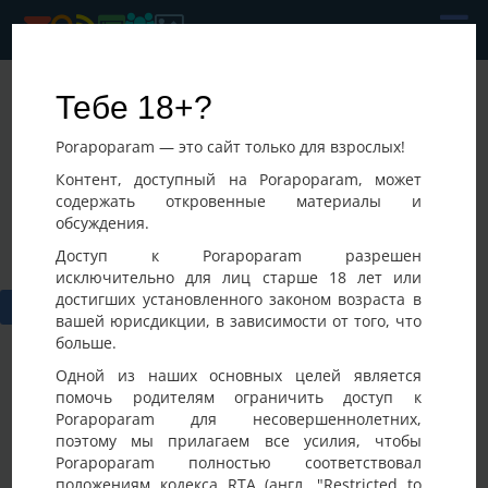
KamasUtra
Тебе 18+?
Последнее посещение:
Porapoparam — это сайт только для взрослых!
09-08-2026 06:33
Украина, Киев
Контент, доступный на Porapoparam, может
содержать откровенные материалы и
обсуждения.
Доступ к Porapoparam разрешен
исключительно для лиц старше 18 лет или
достигших установленного законом возраста в
вашей юрисдикции, в зависимости от того, что
больше.
Одной из наших основных целей является
помочь родителям ограничить доступ к
Porapoparam для несовершеннолетних,
Фото
Активность
поэтому мы прилагаем все усилия, чтобы
Porapoparam полностью соответствовал
положениям кодекса RTA (англ. "Restricted to