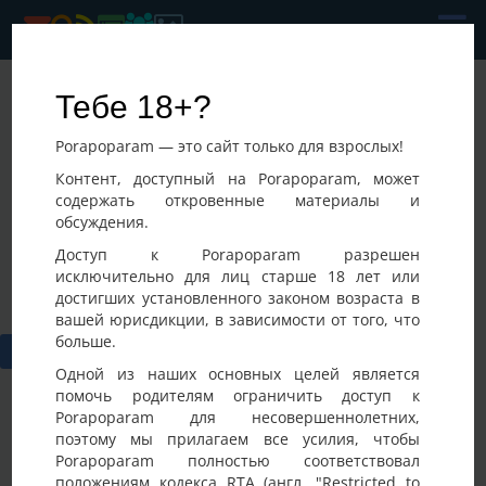
Sydba
Тебе 18+?
Последнее посещение:
Porapoparam — это сайт только для взрослых!
09-08-2026 20:34
Украина, Винница
Контент, доступный на Porapoparam, может
содержать откровенные материалы и
обсуждения.
Доступ к Porapoparam разрешен
исключительно для лиц старше 18 лет или
достигших установленного законом возраста в
вашей юрисдикции, в зависимости от того, что
больше.
Одной из наших основных целей является
помочь родителям ограничить доступ к
Porapoparam для несовершеннолетних,
поэтому мы прилагаем все усилия, чтобы
Porapoparam полностью соответствовал
положениям кодекса RTA (англ. "Restricted to
Фото
Активность