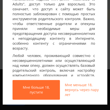
Adults", доступ только для взрослых). Это
означает, что доступ к сайту может быть
полностью заблокирован с помощью простых
Изображения не найдены
инструментов родительского контроля. Важно,
чтобы ответственные родители и опекуны
приняли необходимые меры для
предотвращения доступа несовершеннолетних
к неподходящему контенту в Интернете,
особенно контенту с ограничениями по
возрасту.
Любой человек, проживающий совместно с
несовершеннолетними или осуществляющий
над ними опеку, должен осуществлять базовый
родительский контроль, включая настройку
Мы используем файлы cookie, чтобы обеспечить
компьютерного оборудования и устройств,
наилучшее качество работы на нашем сайте.
установку программного обеспечения или
Подробнее узнать о том, какие файлы cookie мы
Мне меньше 18,
подключение услуг фильтрации от провайдера,
Мне больше 18,
используем, или отключить их можно в разделе
вернусь через пару
чтобы заблокировать доступ
пустите
Настройки
.
лет
несовершеннолетних к неподходящему
контенту.
Все права защищены © 2013-2026
Принять
Свинг знакомства не только в Украине
Вход на Porapoparam разрешен только лицам