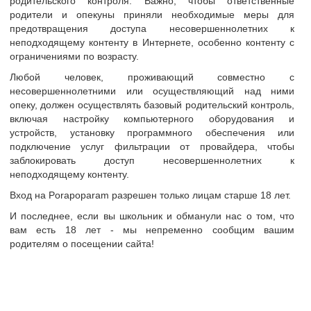
родительского контроля. Важно, чтобы ответственные
родители и опекуны приняли необходимые меры для
тр
предотвращения доступа несовершеннолетних к
неподходящему контенту в Интернете, особенно контенту с
ограничениями по возрасту.
и анкеты
Любой человек, проживающий совместно с
сайте
MSR
несовершеннолетними или осуществляющий над ними
опеку, должен осуществлять базовый родительский контроль,
т
35-40 лет
включая настройку компьютерного оборудования и
Украина
устройств, установку программного обеспечения или
подключение услуг фильтрации от провайдера, чтобы
Киев
заблокировать доступ несовершеннолетних к
неподходящему контенту.
 о себе:
Познакомлюсь с девушкой или парой.
Вход на Porapoparam разрешен только лицам старше 18 лет.
И последнее, если вы школьник и обманули нас о том, что
вам есть 18 лет - мы непременно сообщим вашим
родителям о посещении сайта!