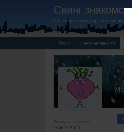
Свинг знакомств
Для супружеских пар, которые ищут 
Поиск
Лента активности
Па
MSR
Напис
Последнее посещение:
06-08-2026 10:11