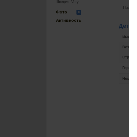
Швеция, Very
Просмо
Фото
0
Активность
Детал
Имя на 
Возрас
Страна
Город
Немного