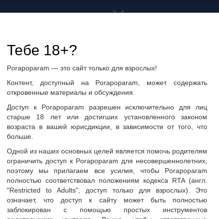
а не только в Украине
дружбу и общение
Тебе 18+?
Porapoparam — это сайт только для взрослых!
ры
Группы по интересам
Фото пользователей
Контент, доступный на Porapoparam, может содержать
откровенные материалы и обсуждения.
Доступ к Porapoparam разрешен исключительно для лиц
старше 18 лет или достигших установленного законом
возраста в вашей юрисдикции, в зависимости от того, что
больше.
Одной из наших основных целей является помочь родителям
ограничить доступ к Porapoparam для несовершеннолетних,
поэтому мы прилагаем все усилия, чтобы Porapoparam
полностью соответствовал положениям кодекса RTA (англ.
"Restricted to Adults", доступ только для взрослых). Это
ать сообщение
означает, что доступ к сайту может быть полностью
заблокирован с помощью простых инструментов