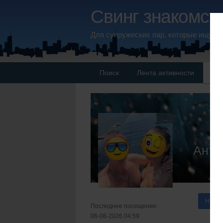
Свинг знакомств
Для супружеских пар, которые ищут 
Поиск
Лента активности
Па
Анто
Напис
Последнее посещение:
06-08-2026 04:59