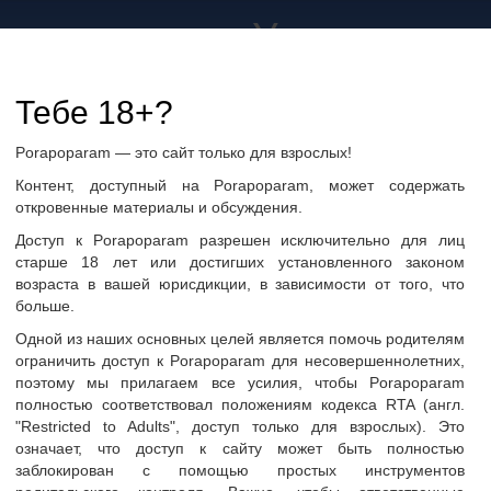
а не только в Украине
дружбу и общение
Тебе 18+?
Porapoparam — это сайт только для взрослых!
ры
Группы по интересам
Фото пользователей
Контент, доступный на Porapoparam, может содержать
откровенные материалы и обсуждения.
Доступ к Porapoparam разрешен исключительно для лиц
старше 18 лет или достигших установленного законом
возраста в вашей юрисдикции, в зависимости от того, что
больше.
нЛена
Одной из наших основных целей является помочь родителям
ограничить доступ к Porapoparam для несовершеннолетних,
поэтому мы прилагаем все усилия, чтобы Porapoparam
полностью соответствовал положениям кодекса RTA (англ.
"Restricted to Adults", доступ только для взрослых). Это
ать сообщение
означает, что доступ к сайту может быть полностью
заблокирован с помощью простых инструментов