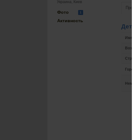
Украина, Киев
Просмо
Фото
1
Активность
Детал
Имя на 
Возрас
Страна
Город
Немного