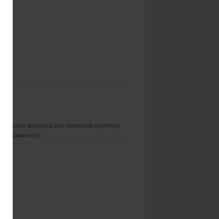
у нашего возраста для приятной дружбы)).
 знакомиться)).