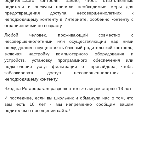
родительского контроля. Важно, чтобы ответственные
родители и опекуны приняли необходимые меры для
тр
предотвращения доступа несовершеннолетних к
неподходящему контенту в Интернете, особенно контенту с
ограничениями по возрасту.
и анкеты
Любой человек, проживающий совместно с
сайте
АнтонЛена
несовершеннолетними или осуществляющий над ними
опеку, должен осуществлять базовый родительский контроль,
т
30-35 лет
включая настройку компьютерного оборудования и
Украина
устройств, установку программного обеспечения или
подключение услуг фильтрации от провайдера, чтобы
Киев
заблокировать доступ несовершеннолетних к
неподходящему контенту.
Симпатичная семейная пара, ищем пару или девушк
 о себе:
Опыт встреч в разных форматах есть, пишите будем
Вход на Porapoparam разрешен только лицам старше 18 лет.
И последнее, если вы школьник и обманули нас о том, что
вам есть 18 лет - мы непременно сообщим вашим
родителям о посещении сайта!