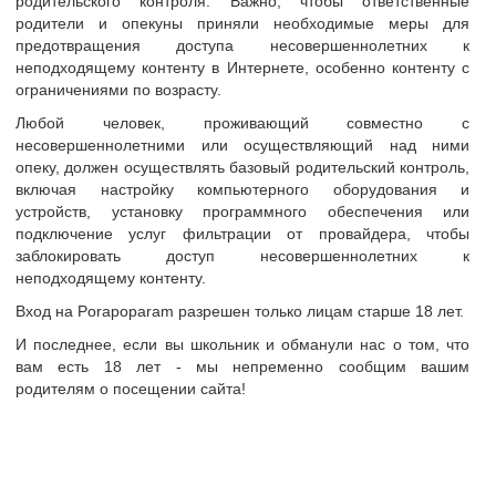
родительского контроля. Важно, чтобы ответственные
ать сообщение
родители и опекуны приняли необходимые меры для
предотвращения доступа несовершеннолетних к
неподходящему контенту в Интернете, особенно контенту с
ограничениями по возрасту.
м необходимо
авторизоваться
или
cоздать учетную запись
для публикаци
Любой человек, проживающий совместно с
несовершеннолетними или осуществляющий над ними
опеку, должен осуществлять базовый родительский контроль,
включая настройку компьютерного оборудования и
устройств, установку программного обеспечения или
вините, но на данный момент нам нечего вам показать. Попробуйте испо
подключение услуг фильтрации от провайдера, чтобы
е.
заблокировать доступ несовершеннолетних к
неподходящему контенту.
Вход на Porapoparam разрешен только лицам старше 18 лет.
И последнее, если вы школьник и обманули нас о том, что
вам есть 18 лет - мы непременно сообщим вашим
родителям о посещении сайта!