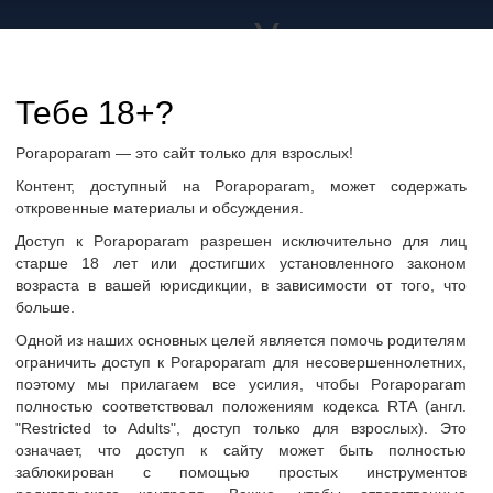
а не только в Украине
дружбу и общение
Тебе 18+?
Porapoparam — это сайт только для взрослых!
ры
Группы по интересам
Фото пользователей
Контент, доступный на Porapoparam, может содержать
откровенные материалы и обсуждения.
Доступ к Porapoparam разрешен исключительно для лиц
старше 18 лет или достигших установленного законом
возраста в вашей юрисдикции, в зависимости от того, что
больше.
ine
Одной из наших основных целей является помочь родителям
ограничить доступ к Porapoparam для несовершеннолетних,
поэтому мы прилагаем все усилия, чтобы Porapoparam
полностью соответствовал положениям кодекса RTA (англ.
"Restricted to Adults", доступ только для взрослых). Это
означает, что доступ к сайту может быть полностью
заблокирован с помощью простых инструментов