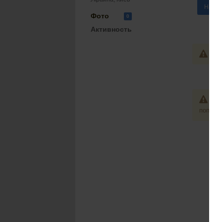
Напис
Фото
0
Активность
Ва
Из
попозж