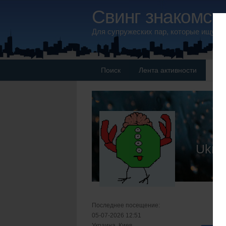
Свинг знакомств
Для супружеских пар, которые ищут 
Поиск
Лента активности
Па
Ukra
Последнее посещение:
05-07-2026 12:51
Украина, Киев