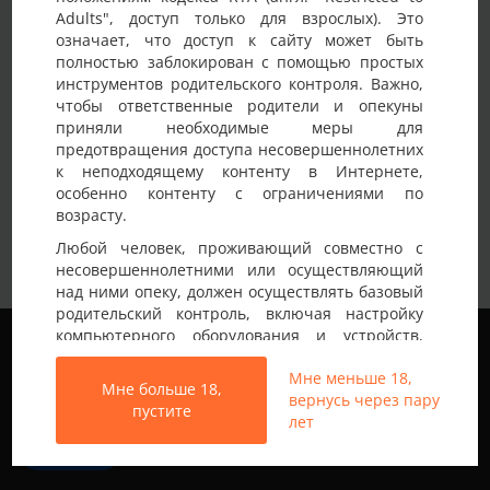
Adults", доступ только для взрослых). Это
Детали анкеты
означает, что доступ к сайту может быть
полностью заблокирован с помощью простых
Имя на сайте
Para
инструментов родительского контроля. Важно,
чтобы ответственные родители и опекуны
Возраст
25-30 лет
приняли необходимые меры для
предотвращения доступа несовершеннолетних
Страна
Украина
к неподходящему контенту в Интернете,
Город
Львов
особенно контенту с ограничениями по
возрасту.
Немного о себе:
Любимо експеременти і добре відпочити
Любой человек, проживающий совместно с
несовершеннолетними или осуществляющий
над ними опеку, должен осуществлять базовый
родительский контроль, включая настройку
Мы используем файлы cookie, чтобы обеспечить
компьютерного оборудования и устройств,
наилучшее качество работы на нашем сайте.
установку программного обеспечения или
Подробнее узнать о том, какие файлы cookie мы
Мне меньше 18,
подключение услуг фильтрации от провайдера,
Мне больше 18,
используем, или отключить их можно в разделе
вернусь через пару
чтобы заблокировать доступ
пустите
Настройки
.
лет
несовершеннолетних к неподходящему
контенту.
Все права защищены © 2013-2026
Принять
Свинг знакомства не только в Украине
Вход на Porapoparam разрешен только лицам