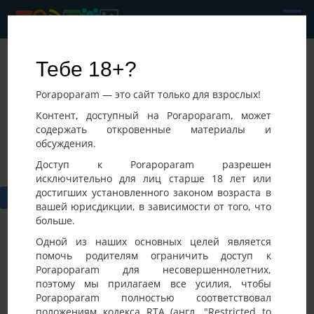
Para
Тебе 18+?
Последнее посещение:
Porapoparam — это сайт только для взрослых!
10-05-2026 18:29
,
Контент, доступный на Porapoparam, может
содержать откровенные материалы и
обсуждения.
Доступ к Porapoparam разрешен
исключительно для лиц старше 18 лет или
достигших установленного законом возраста в
вашей юрисдикции, в зависимости от того, что
больше.
Одной из наших основных целей является
помочь родителям ограничить доступ к
Porapoparam для несовершеннолетних,
Фото
Активность
поэтому мы прилагаем все усилия, чтобы
Porapoparam полностью соответствовал
положениям кодекса RTA (англ. "Restricted to